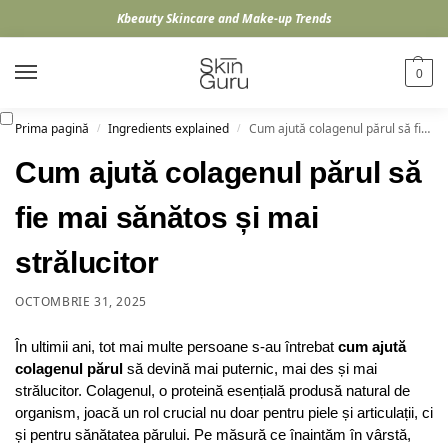
Kbeauty Skincare and Make-up Trends
0
Prima pagină
Ingredients explained
Cum ajută colagenul părul să fie mai sănătos și mai strălucitor
/
/
Cum ajută colagenul părul să
fie mai sănătos și mai
strălucitor
OCTOMBRIE 31, 2025
În ultimii ani, tot mai multe persoane s-au întrebat
cum ajută
colagenul părul
să devină mai puternic, mai des și mai
strălucitor. Colagenul, o proteină esențială produsă natural de
organism, joacă un rol crucial nu doar pentru piele și articulații, ci
și pentru sănătatea părului. Pe măsură ce înaintăm în vârstă,