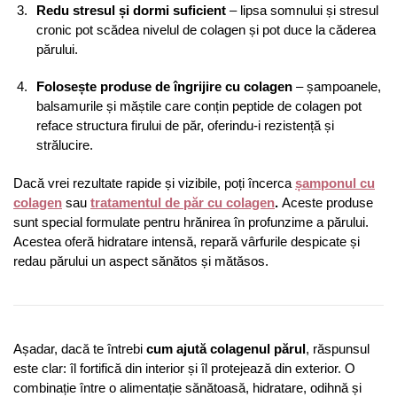
Redu stresul și dormi suficient
– lipsa somnului și stresul
cronic pot scădea nivelul de colagen și pot duce la căderea
părului.
Folosește produse de îngrijire cu colagen
– șampoanele,
balsamurile și măștile care conțin peptide de colagen pot
reface structura firului de păr, oferindu-i rezistență și
strălucire.
Dacă vrei rezultate rapide și vizibile, poți încerca
șamponul cu
colagen
sau
tratamentul de păr cu colagen
.
Aceste produse
sunt special formulate pentru hrănirea în profunzime a părului.
Acestea oferă hidratare intensă, repară vârfurile despicate și
redau părului un aspect sănătos și mătăsos.
Așadar, dacă te întrebi
cum ajută colagenul părul
, răspunsul
este clar: îl fortifică din interior și îl protejează din exterior. O
combinație între o alimentație sănătoasă, hidratare, odihnă și