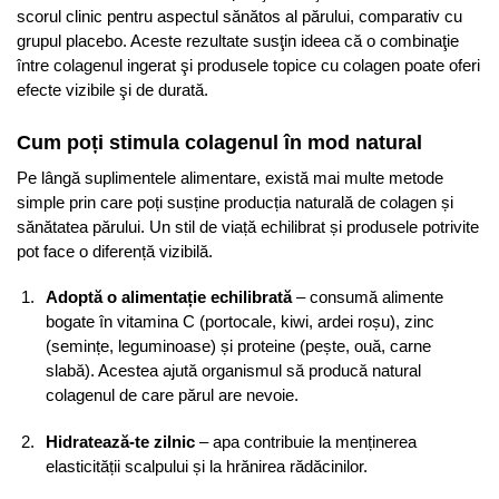
scorul clinic pentru aspectul sănătos al părului, comparativ cu
grupul placebo. Aceste rezultate susţin ideea că o combinaţie
între colagenul ingerat şi produsele topice cu colagen poate oferi
efecte vizibile şi de durată.
Cum poți stimula colagenul în mod natural
Pe lângă suplimentele alimentare, există mai multe metode
simple prin care poți susține producția naturală de colagen și
sănătatea părului. Un stil de viață echilibrat și produsele potrivite
pot face o diferență vizibilă.
Adoptă o alimentație echilibrată
– consumă alimente
bogate în vitamina C (portocale, kiwi, ardei roșu), zinc
(semințe, leguminoase) și proteine (pește, ouă, carne
slabă). Acestea ajută organismul să producă natural
colagenul de care părul are nevoie.
Hidratează-te zilnic
– apa contribuie la menținerea
elasticității scalpului și la hrănirea rădăcinilor.