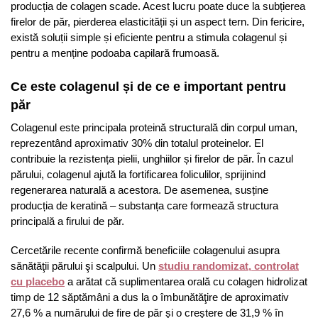
producția de colagen scade. Acest lucru poate duce la subțierea
firelor de păr, pierderea elasticității și un aspect tern. Din fericire,
există soluții simple și eficiente pentru a stimula colagenul și
pentru a menține podoaba capilară frumoasă.
Ce este colagenul și de ce e important pentru
păr
Colagenul este principala proteină structurală din corpul uman,
reprezentând aproximativ 30% din totalul proteinelor. El
contribuie la rezistența pielii, unghiilor și firelor de păr. În cazul
părului, colagenul ajută la fortificarea foliculilor, sprijinind
regenerarea naturală a acestora. De asemenea, susține
producția de keratină – substanța care formează structura
principală a firului de păr.
Cercetările recente confirmă beneficiile colagenului asupra
sănătăţii părului şi scalpului. Un
studiu randomizat, controlat
cu placebo
a arătat că suplimentarea orală cu colagen hidrolizat
timp de 12 săptămâni a dus la o îmbunătăţire de aproximativ
27,6 % a numărului de fire de păr şi o creştere de 31,9 % în