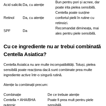
Bun pentru pori și acnee, dar
Acid salicilic
Da, cu atenție
poate irita pielea sensibilă.
Centella poate susține
Retinol
Da, cu atenție
confortul pielii în rutine cu
retinoizi.
Recomandat dimineața, mai
SPF
Da
ales pentru piele sensibilă.
Cu ce ingrediente nu ar trebui combinată
Centella Asiatica?
Centella Asiatica nu are multe incompatibilități. Totuși, pielea
sensibilă poate reacționa dacă sunt combinate prea multe
ingrediente active într-o singură rutină.
Atenție la combinații precum:
Combinație
De ce trebuie atenție
Centella + AHA/BHA
Poate fi prea mult pentru piele
puternic
sensibilă.