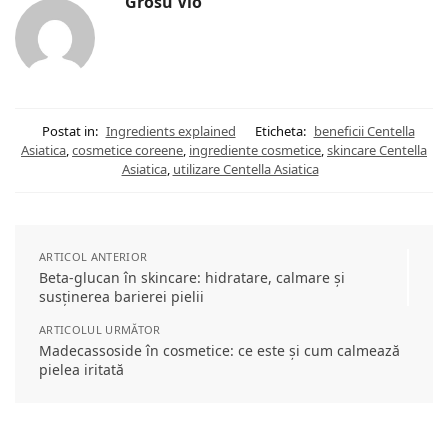
Grosu Vio
Postat in:
Ingredients explained
Eticheta:
beneficii Centella
Asiatica
,
cosmetice coreene
,
ingrediente cosmetice
,
skincare Centella
Asiatica
,
utilizare Centella Asiatica
ARTICOL ANTERIOR
Beta-glucan în skincare: hidratare, calmare și
susținerea barierei pielii
ARTICOLUL URMĂTOR
Madecassoside în cosmetice: ce este și cum calmează
pielea iritată