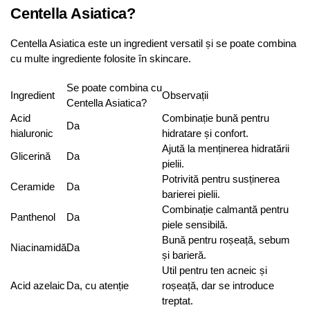
Centella Asiatica?
Centella Asiatica este un ingredient versatil și se poate combina
cu multe ingrediente folosite în skincare.
Se poate combina cu
Ingredient
Observații
Centella Asiatica?
Acid
Combinație bună pentru
Da
hialuronic
hidratare și confort.
Ajută la menținerea hidratării
Glicerină
Da
pielii.
Potrivită pentru susținerea
Ceramide
Da
barierei pielii.
Combinație calmantă pentru
Panthenol
Da
piele sensibilă.
Bună pentru roșeață, sebum
Niacinamidă
Da
și barieră.
Util pentru ten acneic și
Acid azelaic
Da, cu atenție
roșeață, dar se introduce
treptat.