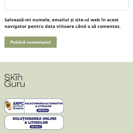
Salvează-mi numele, emailul și site-ul web în acest
navigator pentru data viitoare când o să comentez.