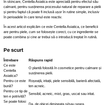
În skincare, Centella Asiatica este apreciată pentru efectul său
calmant, pentru susținerea procesului natural de reparare a pielii
și pentru faptul că poate fi inclusă ușor în rutine simple, inclusiv
în perioadele în care tenul este reactiv.
În acest articol explicăm ce este Centella Asiatica, ce beneficii
are pentru piele, cum se folosește corect, cu ce ingrediente se
poate combina și cine ar trebui să o introducă treptat în rutină.
Pe scurt
Întrebare
Răspuns rapid
Ce este
O plantă folosită în cosmetice pentru calmare și
Centella
susținerea pielii.
Asiatica?
Pentru ce este
Roșeață, iritații, piele sensibilă, barieră afectată,
bună?
ten acneic.
Pentru ce tip de
Sensibil, acneic, mixt, gras, uscat sau iritat.
ten e potrivită?
Se poate folosi
Da, de obicei dimineața și/sau seara.