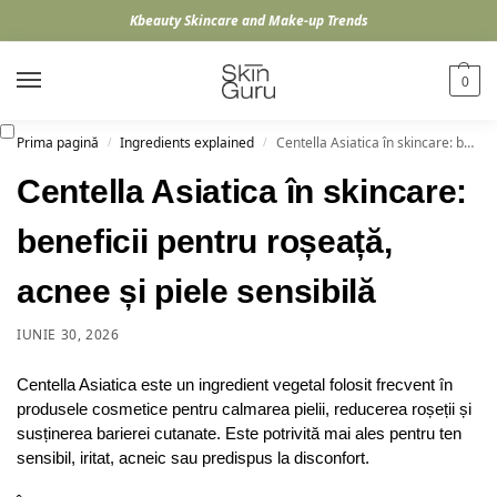
Kbeauty Skincare and Make-up Trends
0
Prima pagină
Ingredients explained
Centella Asiatica în skincare: beneficii pentru roșeață, acnee și piele sensibilă
/
/
Centella Asiatica în skincare:
beneficii pentru roșeață,
acnee și piele sensibilă
IUNIE 30, 2026
Centella Asiatica este un ingredient vegetal folosit frecvent în
produsele cosmetice pentru calmarea pielii, reducerea roșeții și
susținerea barierei cutanate. Este potrivită mai ales pentru ten
sensibil, iritat, acneic sau predispus la disconfort.