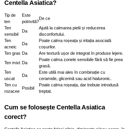
Centella Asiatica?
Tip de
Este
De ce
ten
potrivită?
Ten
Ajută la calmarea pielii și reducerea
Da
sensibil
disconfortului.
Ten
Poate calma roșeața și iritația asociată
Da
acneic
coșurilor.
Ten gras
Da
Are textură ușor de integrat în produse lejere.
Poate calma zonele sensibile fără să fie prea
Ten mixt
Da
grasă.
Ten
Este utilă mai ales în combinație cu
Da
uscat
ceramide, glicerină sau acid hialuronic.
Ten cu
Poate calma roșeața, dar trebuie introdusă
Posibil
rozacee
treptat.
Cum se folosește Centella Asiatica
corect?