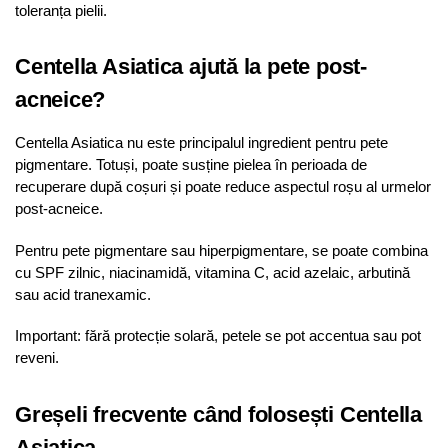
toleranța pielii.
Centella Asiatica ajută la pete post-
acneice?
Centella Asiatica nu este principalul ingredient pentru pete
pigmentare. Totuși, poate susține pielea în perioada de
recuperare după coșuri și poate reduce aspectul roșu al urmelor
post-acneice.
Pentru pete pigmentare sau hiperpigmentare, se poate combina
cu SPF zilnic, niacinamidă, vitamina C, acid azelaic, arbutină
sau acid tranexamic.
Important: fără protecție solară, petele se pot accentua sau pot
reveni.
Greșeli frecvente când folosești Centella
Asiatica