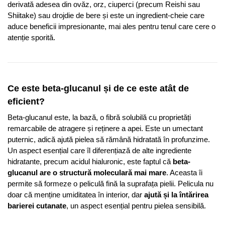
derivată adesea din ovăz, orz, ciuperci (precum Reishi sau
Shiitake) sau drojdie de bere și este un ingredient-cheie care
aduce beneficii impresionante, mai ales pentru tenul care cere o
atenție sporită.
Ce este beta-glucanul și de ce este atât de
eficient?
Beta-glucanul este, la bază, o fibră solubilă cu proprietăți
remarcabile de atragere și reținere a apei. Este un umectant
puternic, adică ajută pielea să rămână hidratată în profunzime.
Un aspect esențial care îl diferențiază de alte ingrediente
hidratante, precum acidul hialuronic, este faptul că
beta-
glucanul are o structură moleculară mai mare
. Aceasta îi
permite să formeze o peliculă fină la suprafața pielii. Pelicula nu
doar că menține umiditatea în interior, dar
ajută și la întărirea
barierei cutanate
, un aspect esențial pentru pielea sensibilă.