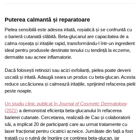
Puterea calmantă și reparatoare
Pielea sensibilă este adesea iritată, roșiatică și se confruntă cu
o barieră cutanată slăbită. Beta-glucanul are capacitatea de a
calma roșeața și iritațiile rapid, transformându-l într-un ingredient
ideal pentru produsele destinate tenului cu tendință la eczeme,
dermatite sau acnee inflamatorie.
Dacă folosești retinoizi sau acizi exfolianți, pielea poate deveni
uscată și iritată. Adaugă seara un produs cu beta-glucan. Acesta
reduce uscăciunea și calmează iritațiile, sprijinind refacerea pielii
peste noapte.
Un studiu clinic publicat în
Journal of Cosmetic Dermatology
(2021)
a demonstrat eficiența beta-glucanului în refacerea
barierei cutanate. Cercetarea, realizată de Cao și colaboratorii
săi, a implicat 20 de participanți care au urmat tratamente cu
laser fracționat pentru cicatrici acneice. Jumătate din față a fost
tratată cu o rutină de îngrijire ce conținea beta-glucan, iar