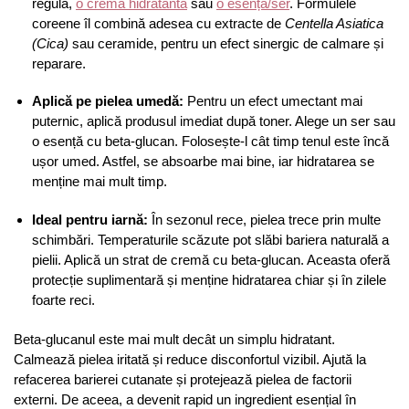
regulă,
o cremă hidratantă
sau
o esență/ser
. Formulele
coreene îl combină adesea cu extracte de
Centella Asiatica
(Cica)
sau ceramide, pentru un efect sinergic de calmare și
reparare.
Aplică pe pielea umedă:
Pentru un efect umectant mai
puternic, aplică produsul imediat după toner. Alege un ser sau
o esență cu beta-glucan. Folosește-l cât timp tenul este încă
ușor umed. Astfel, se absoarbe mai bine, iar hidratarea se
menține mai mult timp.
Ideal pentru iarnă:
În sezonul rece, pielea trece prin multe
schimbări. Temperaturile scăzute pot slăbi bariera naturală a
pielii. Aplică un strat de cremă cu beta-glucan. Aceasta oferă
protecție suplimentară și menține hidratarea chiar și în zilele
foarte reci.
Beta-glucanul este mai mult decât un simplu hidratant.
Calmează pielea iritată și reduce disconfortul vizibil. Ajută la
refacerea barierei cutanate și protejează pielea de factorii
externi. De aceea, a devenit rapid un ingredient esențial în