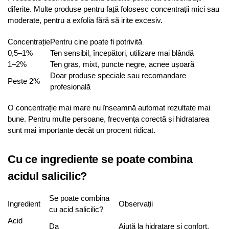
diferite. Multe produse pentru față folosesc concentrații mici sau
moderate, pentru a exfolia fără să irite excesiv.
Concentrație
Pentru cine poate fi potrivită
0,5–1%
Ten sensibil, începători, utilizare mai blândă
1–2%
Ten gras, mixt, puncte negre, acnee ușoară
Doar produse speciale sau recomandare
Peste 2%
profesională
O concentrație mai mare nu înseamnă automat rezultate mai
bune. Pentru multe persoane, frecvența corectă și hidratarea
sunt mai importante decât un procent ridicat.
Cu ce ingrediente se poate combina
acidul salicilic?
Se poate combina
Ingredient
Observații
cu acid salicilic?
Acid
Da
Ajută la hidratare și confort.