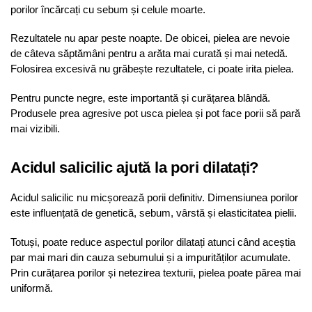
porilor încărcați cu sebum și celule moarte.
Rezultatele nu apar peste noapte. De obicei, pielea are nevoie
de câteva săptămâni pentru a arăta mai curată și mai netedă.
Folosirea excesivă nu grăbește rezultatele, ci poate irita pielea.
Pentru puncte negre, este importantă și curățarea blândă.
Produsele prea agresive pot usca pielea și pot face porii să pară
mai vizibili.
Acidul salicilic ajută la pori dilatați?
Acidul salicilic nu micșorează porii definitiv. Dimensiunea porilor
este influențată de genetică, sebum, vârstă și elasticitatea pielii.
Totuși, poate reduce aspectul porilor dilatați atunci când aceștia
par mai mari din cauza sebumului și a impurităților acumulate.
Prin curățarea porilor și netezirea texturii, pielea poate părea mai
uniformă.