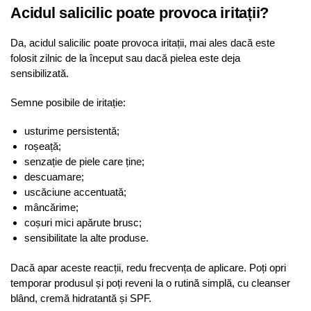
Acidul salicilic poate provoca iritații?
Da, acidul salicilic poate provoca iritații, mai ales dacă este
folosit zilnic de la început sau dacă pielea este deja
sensibilizată.
Semne posibile de iritație:
usturime persistentă;
roșeață;
senzație de piele care ține;
descuamare;
uscăciune accentuată;
mâncărime;
coșuri mici apărute brusc;
sensibilitate la alte produse.
Dacă apar aceste reacții, redu frecvența de aplicare. Poți opri
temporar produsul și poți reveni la o rutină simplă, cu cleanser
blând, cremă hidratantă și SPF.