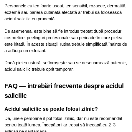
Persoanele cu ten foarte uscat, ten sensibil, rozacee, dermatită,
eczemă sau barieră cutanată afectată ar trebui să folosească
acidul salicilic cu prudență.
De asemenea, este bine să fie introdus treptat după proceduri
cosmetice, peelinguri profesionale sau perioade în care pielea
este iritată. În aceste situații, rutina trebuie simplificată înainte de
a adăuga un exfoliant.
Dacă pielea ustură, se înroșește sau se descuamează puternic,
acidul salicilic trebuie oprit temporar.
FAQ — întrebări frecvente despre acidul
salicilic
Acidul salicilic se poate folosi zilnic?
Da, unele persoane îl pot folosi zilnic, dar nu este recomandat
pentru toată lumea. Începătorii ar trebui să înceapă cu 2–3
aplicări pe săptămână.