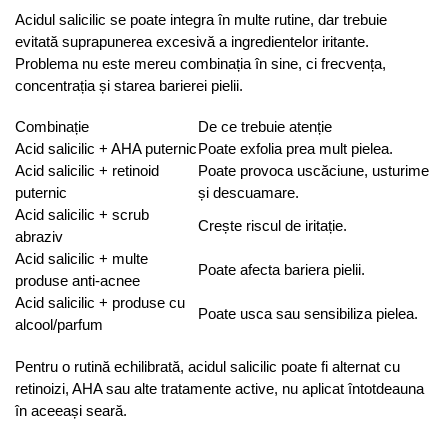
Acidul salicilic se poate integra în multe rutine, dar trebuie
evitată suprapunerea excesivă a ingredientelor iritante.
Problema nu este mereu combinația în sine, ci frecvența,
concentrația și starea barierei pielii.
Combinație
De ce trebuie atenție
Acid salicilic + AHA puternic
Poate exfolia prea mult pielea.
Acid salicilic + retinoid
Poate provoca uscăciune, usturime
puternic
și descuamare.
Acid salicilic + scrub
Crește riscul de iritație.
abraziv
Acid salicilic + multe
Poate afecta bariera pielii.
produse anti-acnee
Acid salicilic + produse cu
Poate usca sau sensibiliza pielea.
alcool/parfum
Pentru o rutină echilibrată, acidul salicilic poate fi alternat cu
retinoizi, AHA sau alte tratamente active, nu aplicat întotdeauna
în aceeași seară.