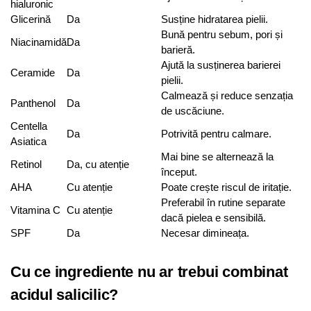
hialuronic
Glicerină
Da
Susține hidratarea pielii.
Bună pentru sebum, pori și
Niacinamidă
Da
barieră.
Ajută la susținerea barierei
Ceramide
Da
pielii.
Calmează și reduce senzația
Panthenol
Da
de uscăciune.
Centella
Da
Potrivită pentru calmare.
Asiatica
Mai bine se alternează la
Retinol
Da, cu atenție
început.
AHA
Cu atenție
Poate crește riscul de iritație.
Preferabil în rutine separate
Vitamina C
Cu atenție
dacă pielea e sensibilă.
SPF
Da
Necesar dimineața.
Cu ce ingrediente nu ar trebui combinat
acidul salicilic?