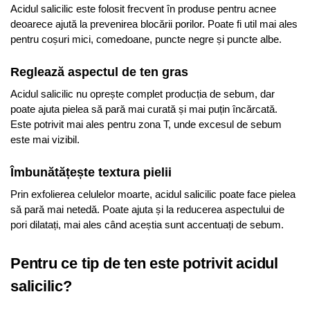
Acidul salicilic este folosit frecvent în produse pentru acnee
deoarece ajută la prevenirea blocării porilor. Poate fi util mai ales
pentru coșuri mici, comedoane, puncte negre și puncte albe.
Reglează aspectul de ten gras
Acidul salicilic nu oprește complet producția de sebum, dar
poate ajuta pielea să pară mai curată și mai puțin încărcată.
Este potrivit mai ales pentru zona T, unde excesul de sebum
este mai vizibil.
Îmbunătățește textura pielii
Prin exfolierea celulelor moarte, acidul salicilic poate face pielea
să pară mai netedă. Poate ajuta și la reducerea aspectului de
pori dilatați, mai ales când aceștia sunt accentuați de sebum.
Pentru ce tip de ten este potrivit acidul
salicilic?