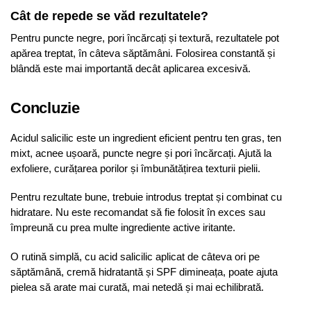
Cât de repede se văd rezultatele?
Pentru puncte negre, pori încărcați și textură, rezultatele pot
apărea treptat, în câteva săptămâni. Folosirea constantă și
blândă este mai importantă decât aplicarea excesivă.
Concluzie
Acidul salicilic este un ingredient eficient pentru ten gras, ten
mixt, acnee ușoară, puncte negre și pori încărcați. Ajută la
exfoliere, curățarea porilor și îmbunătățirea texturii pielii.
Pentru rezultate bune, trebuie introdus treptat și combinat cu
hidratare. Nu este recomandat să fie folosit în exces sau
împreună cu prea multe ingrediente active iritante.
O rutină simplă, cu acid salicilic aplicat de câteva ori pe
săptămână, cremă hidratantă și SPF dimineața, poate ajuta
pielea să arate mai curată, mai netedă și mai echilibrată.