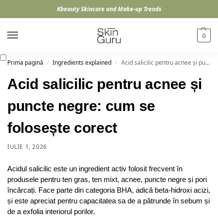
Kbeauty Skincare and Make-up Trends
0
Prima pagină
Ingredients explained
Acid salicilic pentru acnee și puncte negre: cum se folosește corect
/
/
Acid salicilic pentru acnee și
puncte negre: cum se
folosește corect
IULIE 1, 2026
Acidul salicilic este un ingredient activ folosit frecvent în
produsele pentru ten gras, ten mixt, acnee, puncte negre și pori
încărcați. Face parte din categoria BHA, adică beta-hidroxi acizi,
și este apreciat pentru capacitatea sa de a pătrunde în sebum și
de a exfolia interiorul porilor.