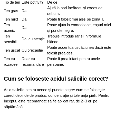
Tip de ten
Este potrivit?
De ce
Ajută la pori încărcați și exces de
Ten gras
Da
sebum.
Ten mixt
Da
Poate fi folosit mai ales pe zona T.
Ten
Poate ajuta la comedoane, coșuri mici
Da
acneic
și puncte negre.
Ten
Trebuie introdus rar și în formule
Da, cu atenție
sensibil
blânde.
Poate accentua uscăciunea dacă este
Ten uscat
Cu precauție
folosit prea des.
Ten cu
Doar cu
Poate fi prea iritant pentru unele
rozacee
recomandare
persoane.
Cum se folosește acidul salicilic corect?
Acid salicilic pentru acnee și puncte negre: cum se folosește
corect depinde de produs, concentrație și toleranța pielii. Pentru
început, este recomandat să fie aplicat rar, de 2–3 ori pe
săptămână.