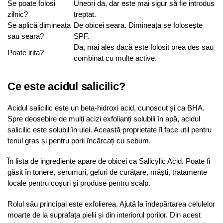
Se poate folosi
Uneori da, dar este mai sigur să fie introdus
zilnic?
treptat.
Se aplică dimineața
De obicei seara. Dimineața se folosește
sau seara?
SPF.
Da, mai ales dacă este folosit prea des sau
Poate irita?
combinat cu multe active.
Ce este acidul salicilic?
Acidul salicilic este un beta-hidroxi acid, cunoscut și ca BHA.
Spre deosebire de mulți acizi exfolianți solubili în apă, acidul
salicilic este solubil în ulei. Această proprietate îl face util pentru
tenul gras și pentru porii încărcați cu sebum.
În lista de ingrediente apare de obicei ca Salicylic Acid. Poate fi
găsit în tonere, serumuri, geluri de curățare, măști, tratamente
locale pentru coșuri și produse pentru scalp.
Rolul său principal este exfolierea. Ajută la îndepărtarea celulelor
moarte de la suprafața pielii și din interiorul porilor. Din acest