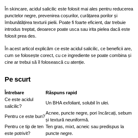
În skincare, acidul salicilic este folosit mai ales pentru reducerea
punctelor negre, prevenirea coșurilor, curățarea porilor și
îmbunătățirea texturii pielii. Poate fi foarte eficient, dar trebuie
introdus treptat, deoarece poate usca sau irita pielea dacă este
folosit prea des.
În acest articol explicăm ce este acidul salicilic, ce beneficii are,
cum se folosește corect, cu ce ingrediente se poate combina și
cine ar trebui să îl folosească cu atenție.
Pe scurt
Întrebare
Răspuns rapid
Ce este acidul
Un BHA exfoliant, solubil în ulei.
salicilic?
Acnee, puncte negre, pori încărcați, sebum
Pentru ce este bun?
și textură neuniformă.
Pentru ce tip de ten
Ten gras, mixt, acneic sau predispus la
este potrivit?
puncte negre.