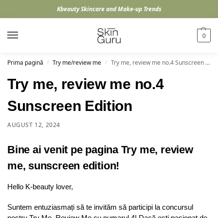
Kbeauty Skincare and Make-up Trends
0
Prima pagină
Try me/review me
Try me, review me no.4 Sunscreen Edition
/
/
Try me, review me no.4
Sunscreen Edition
AUGUST 12, 2024
Bine ai venit pe pagina Try me, review
me, sunscreen edition!
Hello K-beauty lover,
Suntem entuziasmați să
te invit
ăm să participi la concursul
nostru Try Me, Review Me cu numarul 4! Dacă ești pasionat de