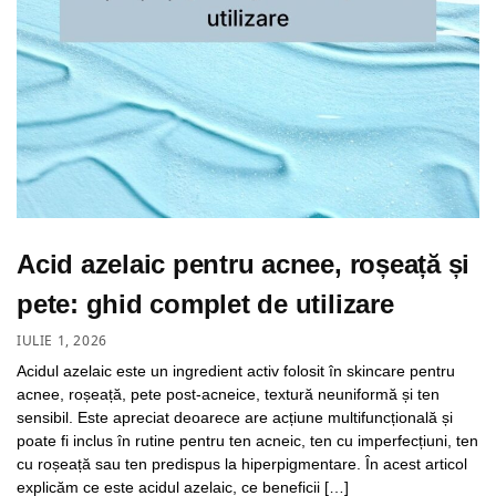
Acid azelaic pentru acnee, roșeață și
pete: ghid complet de utilizare
IULIE 1, 2026
Acidul azelaic este un ingredient activ folosit în skincare pentru
acnee, roșeață, pete post-acneice, textură neuniformă și ten
sensibil. Este apreciat deoarece are acțiune multifuncțională și
poate fi inclus în rutine pentru ten acneic, ten cu imperfecțiuni, ten
cu roșeață sau ten predispus la hiperpigmentare. În acest articol
explicăm ce este acidul azelaic, ce beneficii […]