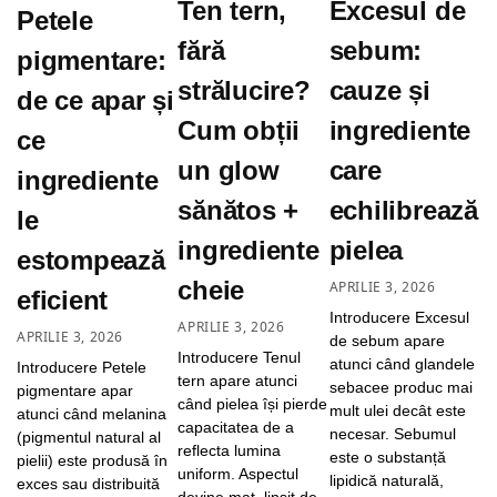
Ten tern,
Excesul de
Petele
fără
sebum:
pigmentare:
strălucire?
cauze și
de ce apar și
Cum obții
ingrediente
ce
un glow
care
ingrediente
sănătos +
echilibrează
le
ingrediente
pielea
estompează
cheie
APRILIE 3, 2026
eficient
Introducere Excesul
APRILIE 3, 2026
APRILIE 3, 2026
de sebum apare
Introducere Tenul
atunci când glandele
Introducere Petele
tern apare atunci
sebacee produc mai
pigmentare apar
când pielea își pierde
mult ulei decât este
atunci când melanina
capacitatea de a
necesar. Sebumul
(pigmentul natural al
reflecta lumina
este o substanță
pielii) este produsă în
uniform. Aspectul
lipidică naturală,
exces sau distribuită
devine mat, lipsit de