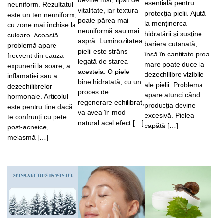
esențială pentru
neuniform. Rezultatul
vitalitate, iar textura
protecția pielii. Ajută
este un ten neuniform,
poate părea mai
la menținerea
cu zone mai închise la
neuniformă sau mai
hidratării și susține
culoare. Această
aspră. Luminozitatea
bariera cutanată,
problemă apare
pielii este strâns
însă în cantitate prea
frecvent din cauza
legată de starea
mare poate duce la
expunerii la soare, a
acesteia. O piele
dezechilibre vizibile
inflamației sau a
bine hidratată, cu un
ale pielii. Problema
dezechilibrelor
proces de
apare atunci când
hormonale. Articolul
regenerare echilibrat,
producția devine
este pentru tine dacă
va avea în mod
excesivă. Pielea
te confrunți cu pete
natural acel efect […]
capătă […]
post-acneice,
melasmă […]