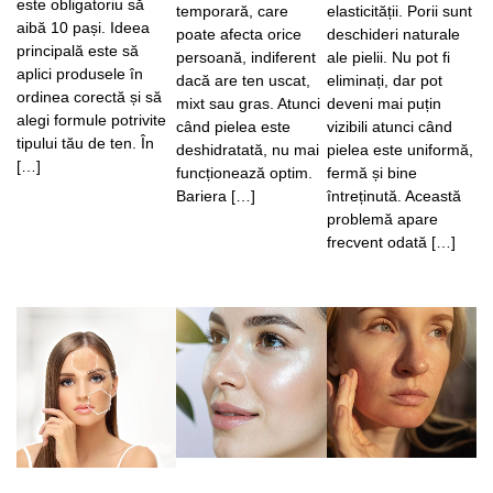
este obligatoriu să
temporară, care
elasticității. Porii sunt
aibă 10 pași. Ideea
poate afecta orice
deschideri naturale
principală este să
persoană, indiferent
ale pielii. Nu pot fi
aplici produsele în
dacă are ten uscat,
eliminați, dar pot
ordinea corectă și să
mixt sau gras. Atunci
deveni mai puțin
alegi formule potrivite
când pielea este
vizibili atunci când
tipului tău de ten. În
deshidratată, nu mai
pielea este uniformă,
[…]
funcționează optim.
fermă și bine
Bariera […]
întreținută. Această
problemă apare
frecvent odată […]