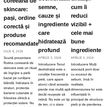
coreeană de
semne,
cum îi
skincare:
cauze și
reduci
pași, ordine
ingrediente
vizibil +
corectă și
care
cele mai
produse
hidratează
bune
recomandate
profund
ingrediente
IULIE 8, 2026
APRILIE 3, 2026
APRILIE 3, 2026
Scurtă prezentare
Rutina coreeană de
Introducere Tenul
Introducere Mulți
skincare este un ritual
deshidratat este o
asociază porii doar
de îngrijire a pielii
condiție frecventă a
cu excesul de
bazat pe curățare
pielii, care apare
sebum, însă în
blândă, hidratare în
atunci când aceasta
realitate,
straturi, protecția
pierde mai multă apă
dimensiunea lor este
barierei cutanate și
decât reușește să
influențată în
folosirea zilnică a
rețină. Nu este un tip
principal de structura
protecției solare. Nu
de ten, ci o stare
pielii și de pierderea