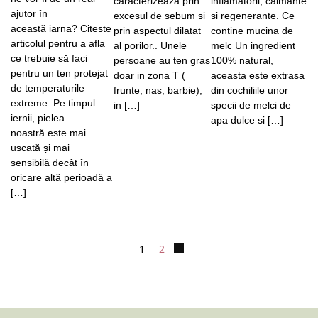
caracterizeaza prin
inflamatorii, calmante
ajutor în
excesul de sebum si
si regenerante. Ce
această iarna? Citeste
prin aspectul dilatat
contine mucina de
articolul pentru a afla
al porilor.. Unele
melc Un ingredient
ce trebuie să faci
persoane au ten gras
100% natural,
pentru un ten protejat
doar in zona T (
aceasta este extrasa
de temperaturile
frunte, nas, barbie),
din cochiliile unor
extreme. Pe timpul
in […]
specii de melci de
iernii, pielea
apa dulce si […]
noastră este mai
uscată și mai
sensibilă decât în
oricare altă perioadă a
[…]
1
2