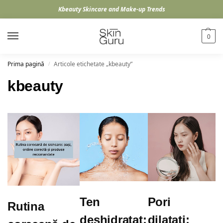
Kbeauty Skincare and Make-up Trends
0
Prima pagină
Articole etichetate „kbeauty”
/
kbeauty
Ten
Pori
Rutina
deshidratat:
dilatați: