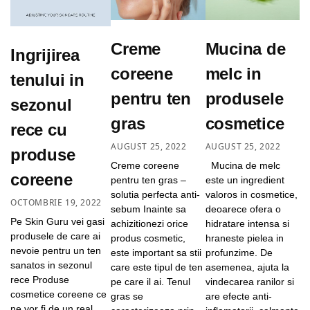
Creme
Mucina de
Ingrijirea
coreene
melc in
tenului in
pentru ten
produsele
sezonul
gras
cosmetice
rece cu
AUGUST 25, 2022
AUGUST 25, 2022
produse
Creme coreene
Mucina de melc
coreene
pentru ten gras –
este un ingredient
solutia perfecta anti-
valoros in cosmetice,
OCTOMBRIE 19, 2022
sebum Inainte sa
deoarece ofera o
Pe Skin Guru vei gasi
achizitionezi orice
hidratare intensa si
produsele de care ai
produs cosmetic,
hraneste pielea in
nevoie pentru un ten
este important sa stii
profunzime. De
sanatos in sezonul
care este tipul de ten
asemenea, ajuta la
rece Produse
pe care il ai. Tenul
vindecarea ranilor si
cosmetice coreene ce
gras se
are efecte anti-
ne vor fi de un real