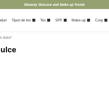
Kbeauty Skincare and Make-up Trends
duri
Tipuri de ten
Ten
SPF
Make-up
Corp
mn dulce”
dulce