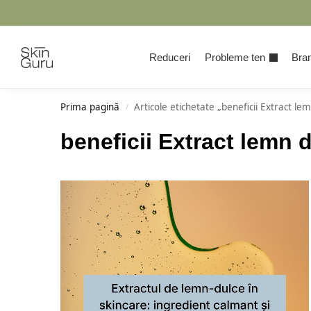
Cauta
Reduceri
Probleme ten
Bran
Prima pagină
Articole etichetate „beneficii Extract le
/
beneficii Extract lemn 