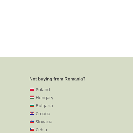
Not buying from Romania?
Poland
Hungary
Bulgaria
Croația
Slovacia
Cehia