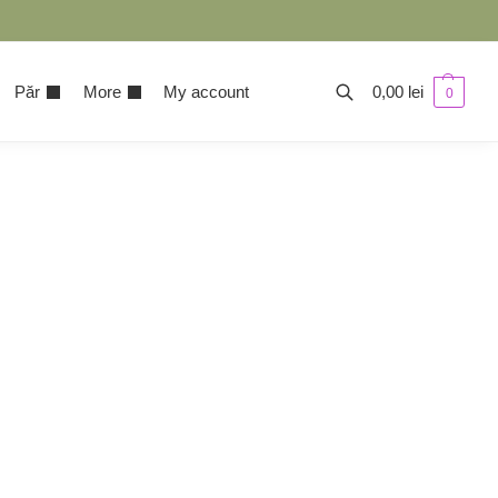
Păr
More
My account
0,00
lei
0