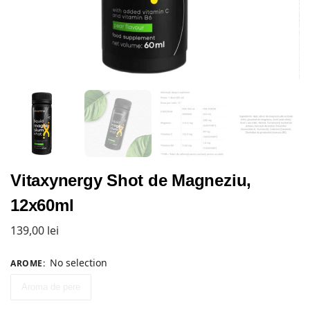
Vitaxynergy Shot de Magneziu,
12x60ml
139,00
lei
No selection
AROME
:
Aroma de pere