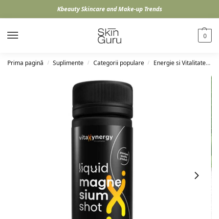
Kbeauty Skincare and Make-up Trends
0
Prima pagină
Suplimente
Categorii populare
Energie si Vitalitate
V
/
/
/