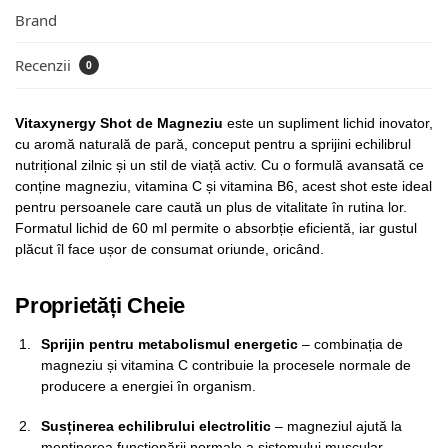
Brand
Recenzii
0
Vitaxynergy Shot de Magneziu
este un supliment lichid inovator,
cu aromă naturală de pară, conceput pentru a sprijini echilibrul
nutrițional zilnic și un stil de viață activ. Cu o formulă avansată ce
conține magneziu, vitamina C și vitamina B6, acest shot este ideal
pentru persoanele care caută un plus de vitalitate în rutina lor.
Formatul lichid de 60 ml permite o absorbție eficientă, iar gustul
plăcut îl face ușor de consumat oriunde, oricând.
Proprietăți Cheie
Sprijin pentru metabolismul energetic
– combinația de
magneziu și vitamina C contribuie la procesele normale de
producere a energiei în organism.
Susținerea echilibrului electrolitic
– magneziul ajută la
menținerea funcționării normale a sistemului muscular.