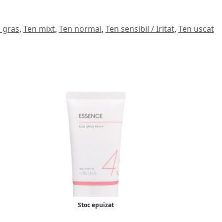
 gras
,
Ten mixt
,
Ten normal
,
Ten sensibil / Iritat
,
Ten uscat
Stoc epuizat