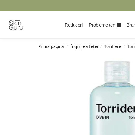
Cauta
Reduceri
Probleme ten
Bran
Prima pagină
Îngrijirea feței
Tonifiere
Tor
/
/
/