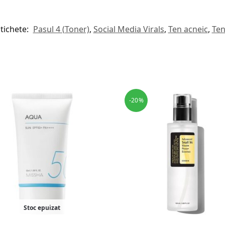
tichete:
Pasul 4 (Toner)
,
Social Media Virals
,
Ten acneic
,
Ten
-20%
Stoc epuizat