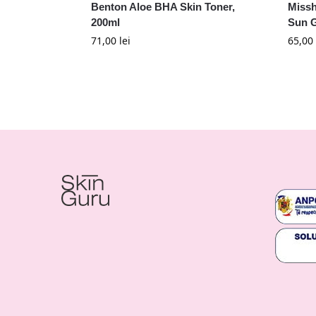
Benton Aloe BHA Skin Toner,
Missh
200ml
Sun G
71,00
lei
65,00