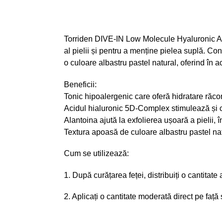
Torriden DIVE-IN Low Molecule Hyaluronic Aci
al pielii și pentru a menține pielea suplă. Co
o culoare albastru pastel natural, oferind în a
Beneficii:
Tonic hipoalergenic care oferă hidratare răcori
Acidul hialuronic 5D-Complex stimulează și co
Alantoina ajută la exfolierea ușoară a pielii,
Textura apoasă de culoare albastru pastel na
Cum se utilizează:
1. După curățarea feței, distribuiți o cantita
2. Aplicați o cantitate moderată direct pe față