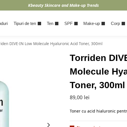
Kbeauty Skincare and Make-up Trends
duri
Tipuri de ten
Ten
SPF
Make-up
Corp
riden DIVE-IN Low Molecule Hyaluronic Acid Toner, 300ml
Torriden DIV
Molecule Hya
Toner, 300ml
89,00
lei
Toner cu acid hialuronic pentr