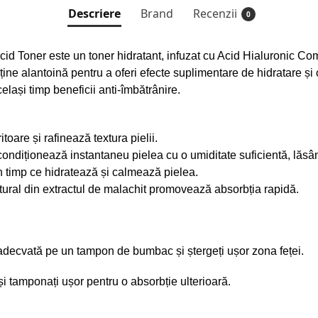
Descriere
Brand
Recenzii
0
d Toner este un toner hidratant, infuzat cu Acid Hialuronic Com
nține alantoină pentru a oferi efecte suplimentare de hidratare și
celași timp beneficii anti-îmbătrânire.
toare și rafinează textura pielii.
ndiționează instantaneu pielea cu o umiditate suficientă, lăsând
 în timp ce hidratează și calmează pielea.
tural din extractul de malachit promovează absorbția rapidă.
te adecvată pe un tampon de bumbac și ștergeți ușor zona feței.
 și tamponați ușor pentru o absorbție ulterioară.