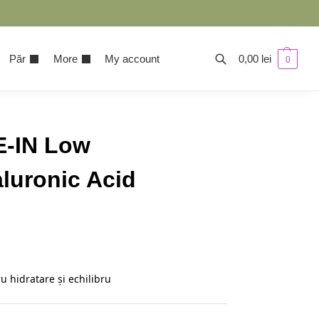
Păr
More
My account
0,00
lei
0
E-IN Low
luronic Acid
u hidratare și echilibru