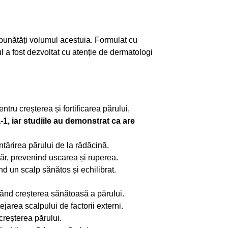
mbunătăți volumul acestuia. Formulat cu
ul a fost dezvoltat cu atenție de dermatologi
tru creșterea și fortificarea părului,
a-1, iar studiile au demonstrat ca are
ntărirea părului de la rădăcină.
păr, prevenind uscarea și ruperea.
nd un scalp sănătos și echilibrat.
vând creșterea sănătoasă a părului.
jarea scalpului de factorii externi.
creșterea părului.