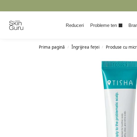
Cauta
Reduceri
Probleme ten
Bran
Prima pagină
Îngrijirea feței
Produse cu micr
/
/