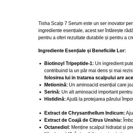
Tisha Scalp 7 Serum este un ser inovator pent
ingrediente esențiale, acest ser întărește răd
pentru a oferi rezultate durabile și pentru a 
Ingrediente Esențiale și Beneficiile Lor:
Biotinoyl Tripeptide-1:
Un ingredient puter
contribuind la un păr mai dens și mai rezis
folosirea lui in tratarea scalpului are a
Metionină:
Un aminoacid esențial care joacă
Serină:
Un alt aminoacid important pentru h
Histidină:
Ajută la protejarea părului împot
Extract de Chrysanthellum Indicum:
Aju
Extract de Coajă de Citrus Unshiu:
Îmbog
Octanediol:
Menține scalpul hidratat și pr