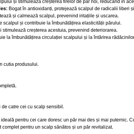
pului și stimulează creșterea firelor de păr noi, reducând în ace
es:
Bogat în antioxidanți, protejează scalpul de radicalii liberi ș
ează și calmează scalpul, prevenind iritațiile și uscarea.
scalpul și contribuie la îmbunătățirea elasticității părului.
 și stimulează creșterea acestuia, prevenind deteriorarea.
e la îmbunătățirea circulației scalpului și la întărirea rădăcinilor
n cutia produsului.
ompletă.
i de catre cei cu scalp sensibil.
ideală pentru cei care doresc un păr mai des și mai puternic. Cu
nt complet pentru un scalp sănătos și un păr revitalizat.