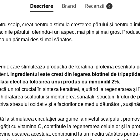
Descriere
Brand
Recenzii
0
ru scalp, creat pentru a stimula creșterea părului și pentru a î
ăcinile părului, oferindu-i un aspect mai plin și mai gros. Produs
crea un păr mai des și mai sănătos.
nic care stimulează producția de keratină, proteina esențială pen
tent.
Ingredientul este creat din legarea biotinei de tripeptid
celasi efect ca folosirea unui produs cu minoxidil 2%.
 un rol crucial în sinteza keratinei, ajutând la regenerarea și î
idratarea scalpului și menținerea sănătății structurii firului de 
riva stresului oxidativ și a factorilor de mediu dăunători, susținâ
tă la stimularea circulației sanguine la nivelul scalpului, promo
ățit cu vitamina C, contribuie la regenerarea celulelor și la prote
evine uscarea acestuia, contribuind la un mediu sănătos pentru 