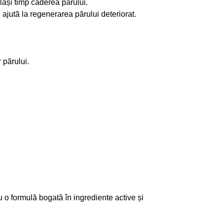
lași timp căderea părului.
i ajută la regenerarea părului deteriorat.
 părului.
 o formulă bogată în ingrediente active și