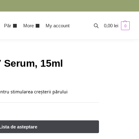
Păr
More
My account
0,00
lei
0
7 Serum, 15ml
ntru stimularea creșterii părului