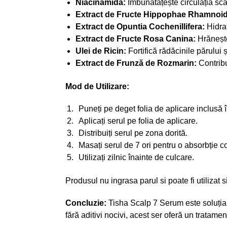
Niacinamidă:
Îmbunătățește circulația scal
Extract de Fructe Hippophae Rhamnoid
Extract de Opuntia Cochenillifera:
Hidrat
Extract de Fructe Rosa Canina:
Hrănește 
Ulei de Ricin:
Fortifică rădăcinile părului
Extract de Frunză de Rozmarin:
Contribui
Mod de Utilizare:
Puneți pe deget folia de aplicare inclusă î
Aplicați serul pe folia de aplicare.
Distribuiți serul pe zona dorită.
Masați serul de 7 ori pentru o absorbție c
Utilizați zilnic înainte de culcare.
Produsul nu ingrasa parul si poate fi utilizat s
Concluzie:
Tisha Scalp 7 Serum este soluția 
fără aditivi nocivi, acest ser oferă un tratame