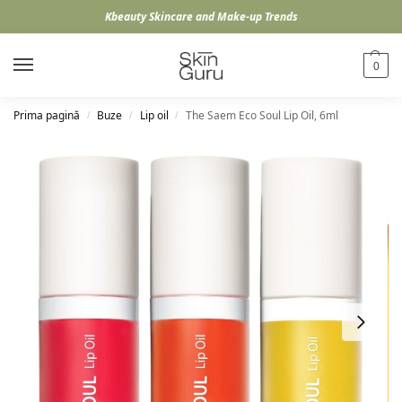
Kbeauty Skincare and Make-up Trends
0
Prima pagină
Buze
Lip oil
The Saem Eco Soul Lip Oil, 6ml
/
/
/