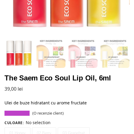
The Saem Eco Soul Lip Oil, 6ml
39,00
lei
Ulei de buze hidratant cu arome fructate
(O recenzie client)
No selection
CULOARE
:
01 Honey
02 Berry
03 Grapefruit