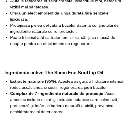
Ajută la refacerea buzelor crăpate, lăsându-le moi, netede și
vizibil mai sănătoase.
Oferă un efect emolient de lungă durată fără senzație
lipicioasă.
Protejează pielea delicată a buzelor datorită conținutului de
ingrediente naturale cu rol protector.
Poate fi folosit atât ca tratament zilnic, cât și ca mască de
noapte pentru un efect intens de regenerare.
Ingrediente active The Saem Eco Soul Lip Oil
Extracte naturale (95%)
: Acestea asigură o hidratare intensă,
reduc uscăciunea și susțin regenerarea pielii buzelor.
Complex de 7 ingrediente naturale de protecție
: Acest
amestec include uleiuri și extracte botanice care calmează,
protejează și întăresc bariera naturală a pielii, prevenind
deshidratarea și deteriorarea.