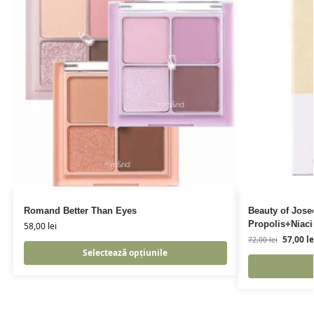
Romand Better Than Eyes
Beauty of Jos
Propolis+Niac
58,00
lei
57,00
le
72,00
lei
Selectează opțiunile