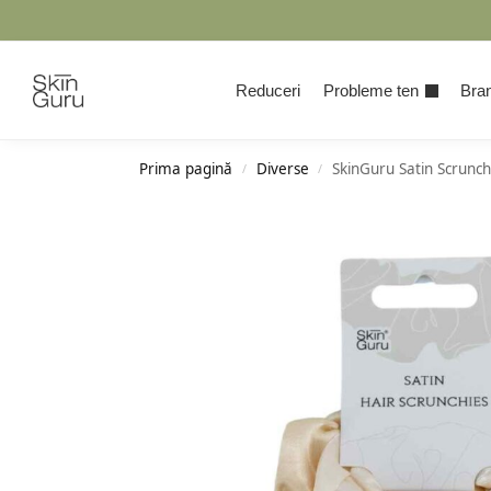
Cauta
Reduceri
Probleme ten
Bran
Prima pagină
Diverse
SkinGuru Satin Scrunch
/
/