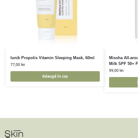
Iunik Propolis Vitamin Sleeping Mask, 60ml
Missha All-aro
Milk SPF 50+ 
77,00
lei
99,00
lei
Adaugă în coș