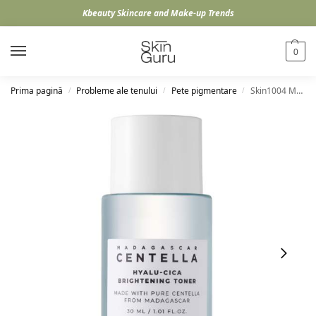
Kbeauty Skincare and Make-up Trends
0
Prima pagină
Probleme ale tenului
Pete pigmentare
Skin1004 Madagascar Centella Hyalu-Cica Brightening Toner, 30ml
/
/
/