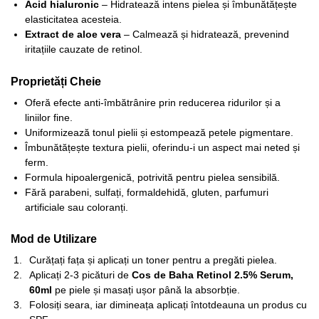
Acid hialuronic
– Hidratează intens pielea și îmbunătățește
elasticitatea acesteia.
Extract de aloe vera
– Calmează și hidratează, prevenind
iritațiile cauzate de retinol.
Proprietăți Cheie
Oferă efecte anti-îmbătrânire prin reducerea ridurilor și a
liniilor fine.
Uniformizează tonul pielii și estompează petele pigmentare.
Îmbunătățește textura pielii, oferindu-i un aspect mai neted și
ferm.
Formula hipoalergenică, potrivită pentru pielea sensibilă.
Fără parabeni, sulfați, formaldehidă, gluten, parfumuri
artificiale sau coloranți.
Mod de Utilizare
Curățați fața și aplicați un toner pentru a pregăti pielea.
Aplicați 2-3 picături de
Cos de Baha Retinol 2.5% Serum,
60ml
pe piele și masați ușor până la absorbție.
Folosiți seara, iar dimineața aplicați întotdeauna un produs cu