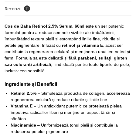
Recenzii
11
Cos de Baha Retinol 2.5% Serum, 60ml
este un ser puternic
formulat pentru a reduce semnele vizibile ale îmbătrânirii,
îmbunătățind textura pielii și estompând liniile fine, ridurile și
petele pigmentare. Infuzat cu
retinol și vitamina E
, acest ser
contribuie la regenerarea celulară și menținerea unui ten neted și
ferm. Formula sa este delicată și
fără parabeni, sulfați, gluten
sau coloranți artificiali
, fiind ideală pentru toate tipurile de piele,
inclusiv cea sensibilă.
Ingrediente și Beneficii
Retinol 2.5%
– Stimulează producția de colagen, accelerează
regenerarea celulară și reduce ridurile și liniile fine.
Vitamina E
– Un antioxidant puternic ce protejează pielea
împotriva radicalilor liberi și menține un aspect tânăr și
sănătos.
Niacinamide
– Uniformizează tonul pielii și contribuie la
reducerea petelor pigmentare.