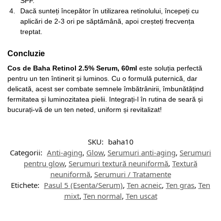
SPF.
Dacă sunteți începător în utilizarea retinolului, începeți cu
aplicări de 2-3 ori pe săptămână, apoi creșteți frecvența
treptat.
Concluzie
Cos de Baha Retinol 2.5% Serum, 60ml
este soluția perfectă
pentru un ten întinerit și luminos. Cu o formulă puternică, dar
delicată, acest ser combate semnele îmbătrânirii, îmbunătățind
fermitatea și luminozitatea pielii. Integrați-l în rutina de seară și
bucurați-vă de un ten neted, uniform și revitalizat!
SKU:
baha10
Categorii:
Anti-aging
,
Glow
,
Serumuri anti-aging
,
Serumuri
pentru glow
,
Serumuri textură neuniformă
,
Textură
neuniformă
,
Serumuri / Tratamente
Etichete:
Pasul 5 (Esenta/Serum)
,
Ten acneic
,
Ten gras
,
Ten
mixt
,
Ten normal
,
Ten uscat