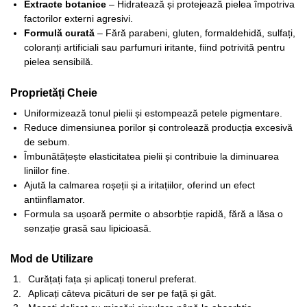
Extracte botanice
– Hidratează și protejează pielea împotriva
factorilor externi agresivi.
Formulă curată
– Fără parabeni, gluten, formaldehidă, sulfați,
coloranți artificiali sau parfumuri iritante, fiind potrivită pentru
pielea sensibilă.
Proprietăți Cheie
Uniformizează tonul pielii și estompează petele pigmentare.
Reduce dimensiunea porilor și controlează producția excesivă
de sebum.
Îmbunătățește elasticitatea pielii și contribuie la diminuarea
liniilor fine.
Ajută la calmarea roșeții și a iritațiilor, oferind un efect
antiinflamator.
Formula sa ușoară permite o absorbție rapidă, fără a lăsa o
senzație grasă sau lipicioasă.
Mod de Utilizare
Curățați fața și aplicați tonerul preferat.
Aplicați câteva picături de ser pe față și gât.