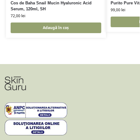
Cos de Baha Snail Mucin Hyaluronic Acid
Purito Pure Vi
Serum, 120ml, SH
99,00
lei
72,00
lei
Adaugă în coș