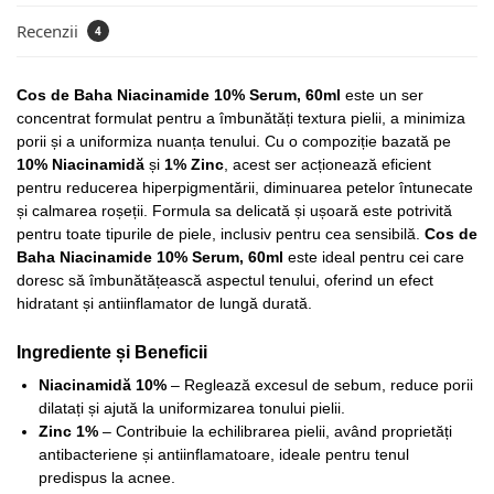
Recenzii
4
Cos de Baha Niacinamide 10% Serum, 60ml
este un ser
concentrat formulat pentru a îmbunătăți textura pielii, a minimiza
porii și a uniformiza nuanța tenului. Cu o compoziție bazată pe
10% Niacinamidă
și
1% Zinc
, acest ser acționează eficient
pentru reducerea hiperpigmentării, diminuarea petelor întunecate
și calmarea roșeții. Formula sa delicată și ușoară este potrivită
pentru toate tipurile de piele, inclusiv pentru cea sensibilă.
Cos de
Baha Niacinamide 10% Serum, 60ml
este ideal pentru cei care
doresc să îmbunătățească aspectul tenului, oferind un efect
hidratant și antiinflamator de lungă durată.
Ingrediente și Beneficii
Niacinamidă 10%
– Reglează excesul de sebum, reduce porii
dilatați și ajută la uniformizarea tonului pielii.
Zinc 1%
– Contribuie la echilibrarea pielii, având proprietăți
antibacteriene și antiinflamatoare, ideale pentru tenul
predispus la acnee.