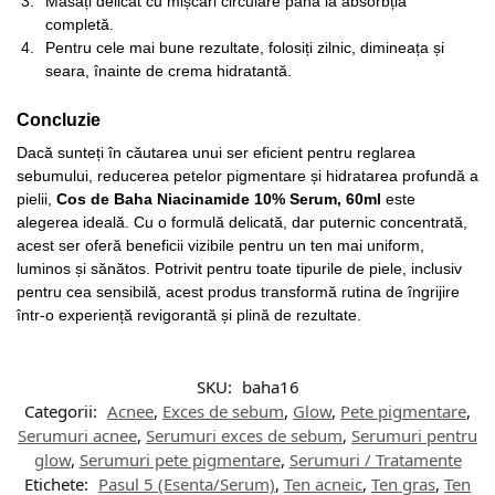
Masați delicat cu mișcări circulare până la absorbția
completă.
Pentru cele mai bune rezultate, folosiți zilnic, dimineața și
seara, înainte de crema hidratantă.
Concluzie
Dacă sunteți în căutarea unui ser eficient pentru reglarea
sebumului, reducerea petelor pigmentare și hidratarea profundă a
pielii,
Cos de Baha Niacinamide 10% Serum, 60ml
este
alegerea ideală. Cu o formulă delicată, dar puternic concentrată,
acest ser oferă beneficii vizibile pentru un ten mai uniform,
luminos și sănătos. Potrivit pentru toate tipurile de piele, inclusiv
pentru cea sensibilă, acest produs transformă rutina de îngrijire
într-o experiență revigorantă și plină de rezultate.
SKU:
baha16
Categorii:
Acnee
,
Exces de sebum
,
Glow
,
Pete pigmentare
,
Serumuri acnee
,
Serumuri exces de sebum
,
Serumuri pentru
glow
,
Serumuri pete pigmentare
,
Serumuri / Tratamente
Etichete:
Pasul 5 (Esenta/Serum)
,
Ten acneic
,
Ten gras
,
Ten