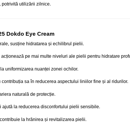
otrivită utilizării zilnice.
025 Dokdo Eye Cream
le, susține hidratarea și echilibrul pielii.
 acționează pe mai multe niveluri ale pielii pentru hidratare prof
i la uniformizarea nuanței zonei ochilor.
ontribuția sa în reducerea aspectului liniilor fine și al ridurilor.
riera naturală de protecție.
 ajută la reducerea disconfortului pielii sensibile.
contribuie la hrănirea și revitalizarea pielii.