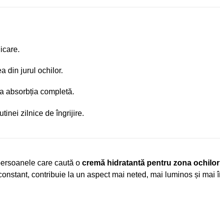
icare.
 din jurul ochilor.
la absorbția completă.
tinei zilnice de îngrijire.
 persoanele care caută o
cremă hidratantă pentru zona ochilor
ă constant, contribuie la un aspect mai neted, mai luminos și mai îngr