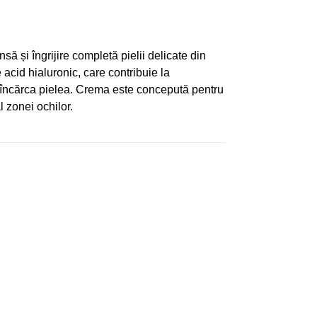
să și îngrijire completă pielii delicate din
acid hialuronic, care contribuie la
 a încărca pielea. Crema este concepută pentru
l zonei ochilor.