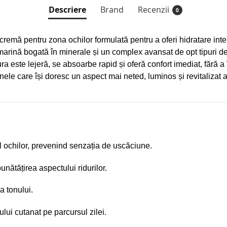
Descriere
Brand
Recenzii
0
cremă pentru zona ochilor formulată pentru a oferi hidratare inten
arină bogată în minerale și un complex avansat de opt tipuri de 
ura este lejeră, se absoarbe rapid și oferă confort imediat, fără
anele care își doresc un aspect mai neted, luminos și revitalizat a
ul ochilor, prevenind senzația de uscăciune.
bunătățirea aspectului ridurilor.
a tonului.
tului cutanat pe parcursul zilei.