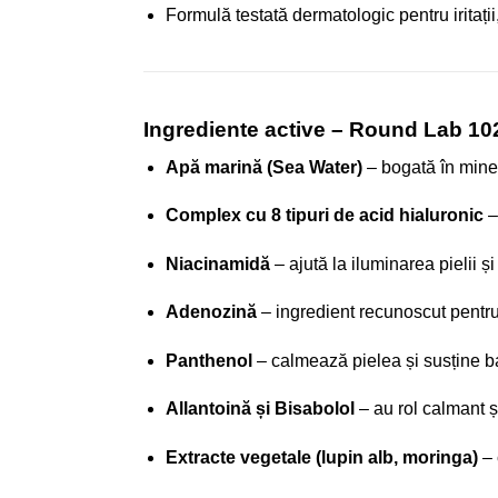
Formulă testată dermatologic pentru iritații, p
Ingrediente active – Round Lab 1
Apă marină (Sea Water)
– bogată în minera
Complex cu 8 tipuri de acid hialuronic
–
Niacinamidă
– ajută la iluminarea pielii ș
Adenozină
– ingredient recunoscut pentru c
Panthenol
– calmează pielea și susține ba
Allantoină și Bisabolol
– au rol calmant și
Extracte vegetale (lupin alb, moringa)
– 