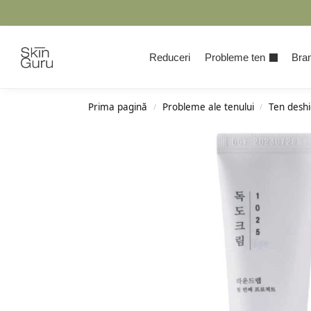
Cauta
Reduceri
Probleme ten
Bran
Prima pagină
Probleme ale tenului
Ten deshi
/
/