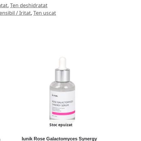
tat
,
Ten deshidratat
nsibil / Iritat
,
Ten uscat
Stoc epuizat
a
Iunik Rose Galactomyces Synergy