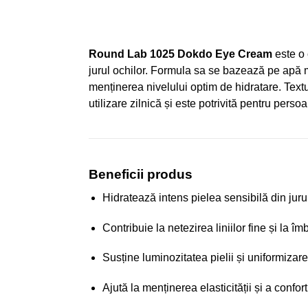
Round Lab 1025 Dokdo Eye Cream
este o 
jurul ochilor. Formula sa se bazează pe apă m
menținerea nivelului optim de hidratare. Text
utilizare zilnică și este potrivită pentru perso
Beneficii produs
Hidratează intens pielea sensibilă din jur
Contribuie la netezirea liniilor fine și la îm
Susține luminozitatea pielii și uniformizare
Ajută la menținerea elasticității și a confor