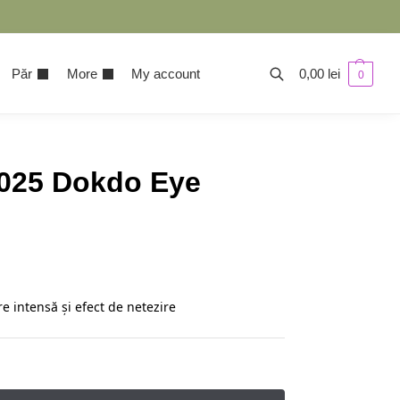
Păr
More
My account
0,00
lei
0
025 Dokdo Eye
e intensă și efect de netezire