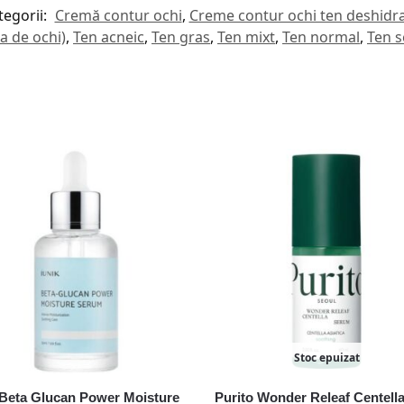
tegorii:
Cremă contur ochi
,
Creme contur ochi ten deshidra
a de ochi)
,
Ten acneic
,
Ten gras
,
Ten mixt
,
Ten normal
,
Ten se
Stoc epuizat
 Beta Glucan Power Moisture
Purito Wonder Releaf Centell