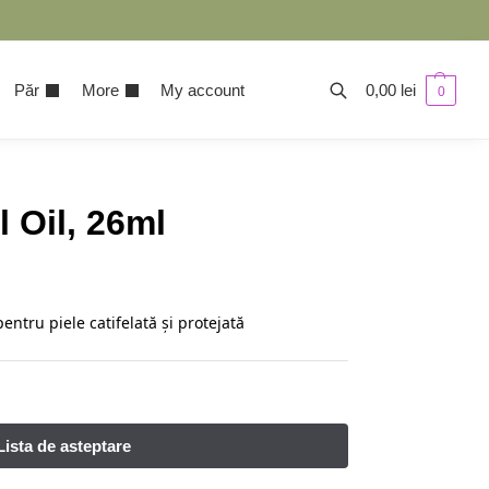
Păr
More
My account
0,00
lei
0
 Oil, 26ml
entru piele catifelată și protejată