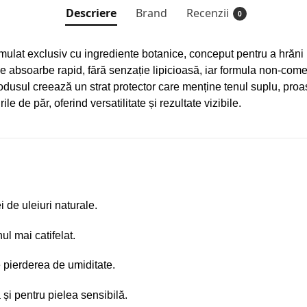
Descriere
Brand
Recenzii
0
mulat exclusiv cu ingrediente botanice, conceput pentru a hrăni 
e absoarbe rapid, fără senzație lipicioasă, iar formula non-comed
odusul creează un strat protector care menține tenul suplu, proaspă
rile de păr, oferind versatilitate și rezultate vizibile.
 de uleiuri naturale.
ul mai catifelat.
 pierderea de umiditate.
și pentru pielea sensibilă.