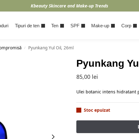
Kbeauty Skincare and Make-up Trends
duri
Tipuri de ten
Ten
SPF
Make-up
Corp
compromisă
Pyunkang Yul Oil, 26ml
/
Pyunkang Yul
85,00
lei
Ulei botanic intens hidratant p
Stoc epuizat