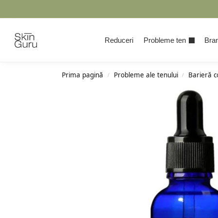
Cauta
Reduceri
Probleme ten
Bran
Prima pagină
Probleme ale tenului
Barieră 
/
/