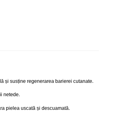
lă și susține regenerarea barierei cutanate.
ii netede.
ara pielea uscată și descuamată.