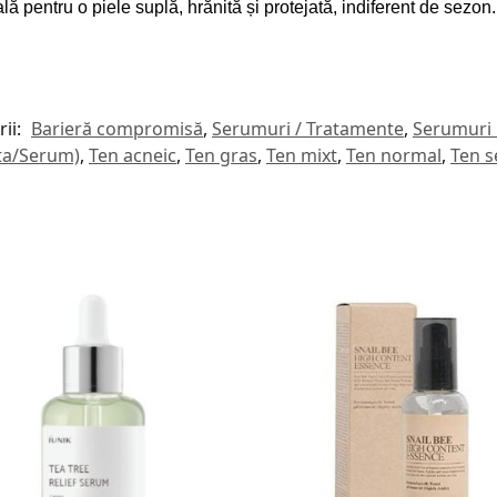
ă pentru o piele suplă, hrănită și protejată, indiferent de sezon.
ii:
Barieră compromisă
,
Serumuri / Tratamente
,
Serumuri
nta/Serum)
,
Ten acneic
,
Ten gras
,
Ten mixt
,
Ten normal
,
Ten se