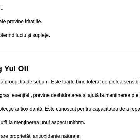
t.
e previne iritațiile.
oferind luciu și suplețe.
 Yul Oil
ă producția de sebum. Este foarte bine tolerat de pielea sensibi
grași esențiali, previne deshidratarea și ajută la menținerea piel
otecție antioxidantă. Este cunoscut pentru capacitatea de a rep
ută la menținerea unui aspect uniform.
are proprietăți antioxidante naturale.