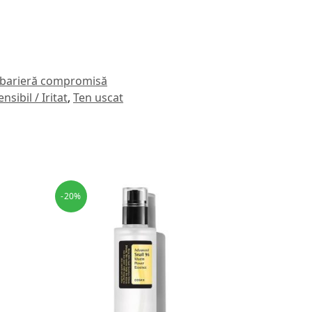
 barieră compromisă
nsibil / Iritat
,
Ten uscat
-20%