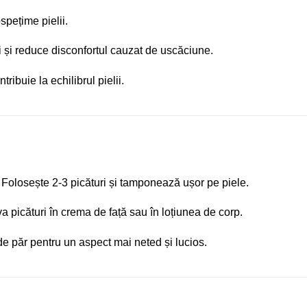
spețime pielii.
 și reduce disconfortul cauzat de uscăciune.
tribuie la echilibrul pielii.
re. Folosește 2-3 picături și tamponează ușor pe piele.
 picături în crema de față sau în loțiunea de corp.
e de păr pentru un aspect mai neted și lucios.