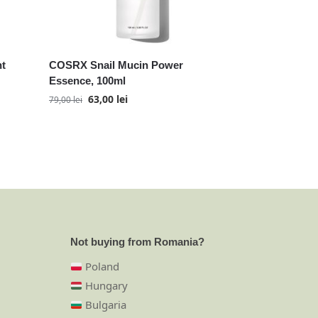
nt
COSRX Snail Mucin Power
Essence, 100ml
63,00
lei
79,00
lei
Not buying from Romania?
Poland
Hungary
Bulgaria