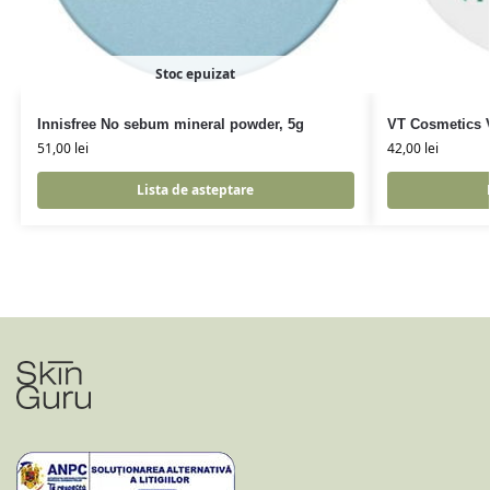
Stoc epuizat
Innisfree No sebum mineral powder, 5g
VT Cosmetics 
51,00
lei
42,00
lei
Lista de asteptare