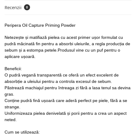
Recenzii
0
Peripera Oil Capture Priming Powder
Netezește și matifiază pielea cu acest primer ușor formulat cu
pudră măcinată fin pentru a absorbi uleiurile, a regla producția de
sebum și a estompa petele.Produsul vine cu un puf pentru o
aplicare ușoară.
Beneficii:
O pudră vegană transparentă ce oferă un efect excelent de
absorbție a uleiului pentru a controla excesul de sebum.
Păstrează machiajul pentru întreaga zi fără a lasa tenul sa devina
gras.
Conține pudră fină ușoară care aderă perfect pe piele, fără a se
strange.
Uniformizeaza pielea denivelată și porii pentru a crea un aspect
neted.
Cum se utilizează: