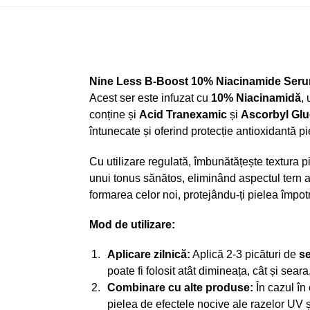
Nine L
ess B-Boost 10% Niacinamide Ser
Acest ser este infuzat cu
10% Niacinamid
ă
,
conține și
Acid Tranexamic
și
Ascorbyl Glu
întunecate și oferind protecție antioxidantă piel
Cu utilizare regulată, îmbunătățește textura pie
unui tonus sănătos, eliminând aspectul tern a
formarea celor noi, protejându-ți pielea împotri
Mod de utilizare:
Aplicare zilnică:
Aplică 2-3 picături de
se
poate fi folosit atât dimineața, cât și sear
Combinare cu alte produse:
În cazul în 
pielea de efectele nocive ale razelor UV ș