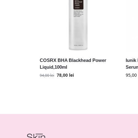
COSRX BHA Blackhead Power
Iunik
Liquid,100ml
Serum
78,00
lei
95,00
94,00
lei