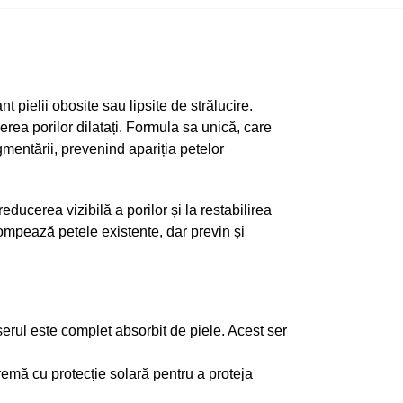
t pielii obosite sau lipsite de strălucire.
cerea porilor dilatați. Formula sa unică, care
gmentării, prevenind apariția petelor
reducerea vizibilă a porilor și la restabilirea
ompează petele existente, dar previn și
erul este complet absorbit de piele. Acest ser
cremă cu protecție solară pentru a proteja