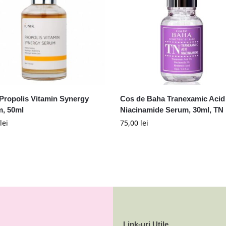
 Propolis Vitamin Synergy
Cos de Baha Tranexamic Acid
, 50ml
Niacinamide Serum, 30ml, TN
lei
75,00
lei
Link-uri Utile