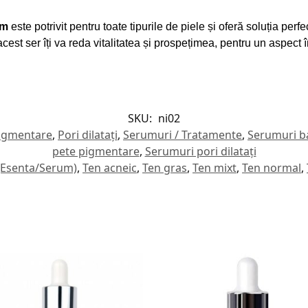
um
este potrivit pentru toate tipurile de piele și oferă soluția perfe
cest ser îți va reda vitalitatea și prospețimea, pentru un aspect înt
SKU:
ni02
igmentare
,
Pori dilatați
,
Serumuri / Tratamente
,
Serumuri b
pete pigmentare
,
Serumuri pori dilatați
 (Esenta/Serum)
,
Ten acneic
,
Ten gras
,
Ten mixt
,
Ten normal
,