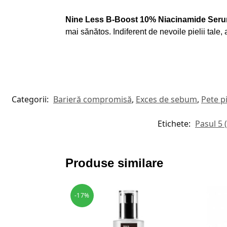
Nine L
ess B-Boost 10% Niacinamide Ser
mai sănătos. Indiferent de nevoile pielii tale, a
Categorii:
Barieră compromisă
,
Exces de sebum
,
Pete p
Etichete:
Pasul 5
Produse similare
-17%