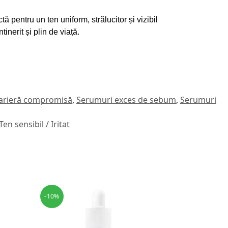
ctă pentru un ten uniform, strălucitor și vizibil
inerit și plin de viață.
arieră compromisă
,
Serumuri exces de sebum
,
Serumuri
Ten sensibil / Iritat
-10%