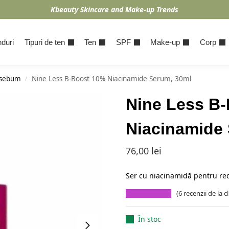
Kbeauty Skincare and Make-up Trends
duri
Tipuri de ten
Ten
SPF
Make-up
Corp
 sebum
Nine Less B-Boost 10% Niacinamide Serum, 30ml
/
Nine Less B
Niacinamide
76,00
lei
Ser cu niacinamidă pentru red
(
6
recenzii de la cl
În stoc