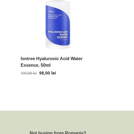
Isntree Hyaluronic Acid Water
Essence, 50ml
98,00
lei
109,00
lei
Not buying from Romania?