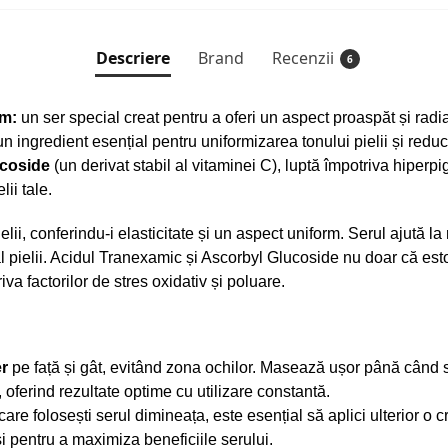
Descriere
Brand
Recenzii
6
um:
un ser special creat pentru a oferi un aspect proaspăt și radian
 un ingredient esențial pentru uniformizarea tonului pielii și redu
coside
(un derivat stabil al vitaminei C), luptă împotriva hiperpi
ii tale.
lii, conferindu-i elasticitate și un aspect uniform. Serul ajută la 
l pielii. Acidul Tranexamic și Ascorbyl Glucoside nu doar că est
va factorilor de stres oxidativ și poluare.
r
pe față și gât, evitând zona ochilor. Masează ușor până când s
a, oferind rezultate optime cu utilizare constantă.
care folosești serul dimineața, este esențial să aplici ulterior o 
i pentru a maximiza beneficiile serului.