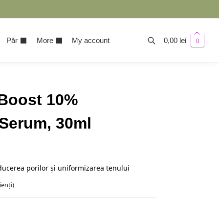
Păr
More
My account
0,00
lei
0
-Boost 10%
 Serum, 30ml
ucerea porilor și uniformizarea tenului
ienți)