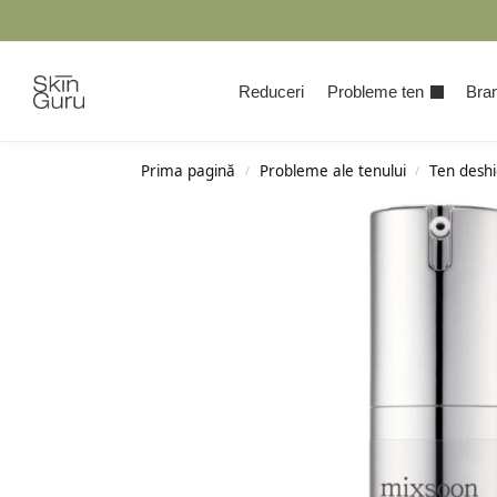
Cauta
Reduceri
Probleme ten
Bran
Prima pagină
Probleme ale tenului
Ten deshi
/
/