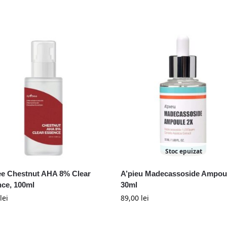
Stoc epuizat
ee Chestnut AHA 8% Clear
A’pieu Madecassoside Ampoul
ce, 100ml
30ml
lei
89,00
lei