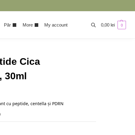
Păr
More
My account
0,00
lei
0
ide Cica
, 30ml
ant cu peptide, centella și PDRN
)