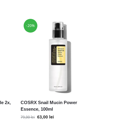
-20%
e 2x,
COSRX Snail Mucin Power
Essence, 100ml
63,00
lei
79,00
lei