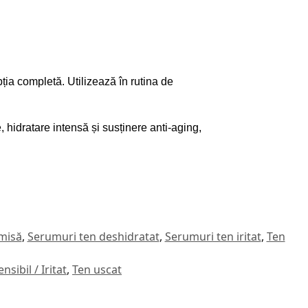
ția completă. Utilizează în rutina de
 hidratare intensă și susținere anti-aging,
misă
,
Serumuri ten deshidratat
,
Serumuri ten iritat
,
Ten
nsibil / Iritat
,
Ten uscat