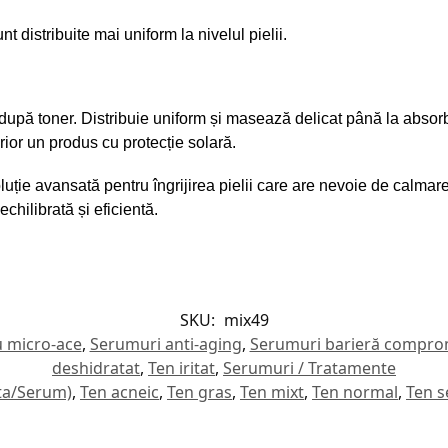
nt distribuite mai uniform la nivelul pielii.
după toner. Distribuie uniform și masează delicat până la absorb
erior un produs cu protecție solară.
ție avansată pentru îngrijirea pielii care are nevoie de calmare,
chilibrată și eficientă.
SKU:
mix49
 micro-ace
,
Serumuri anti-aging
,
Serumuri barieră compro
deshidratat
,
Ten iritat
,
Serumuri / Tratamente
nta/Serum)
,
Ten acneic
,
Ten gras
,
Ten mixt
,
Ten normal
,
Ten se