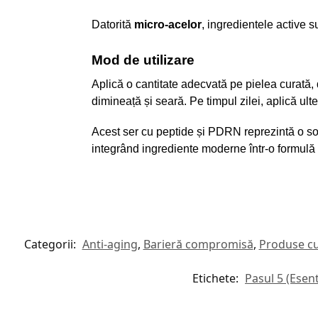
Datorită
micro-acelor
, ingredientele active su
Mod de utilizare
Aplică o cantitate adecvată pe pielea curată, 
dimineață și seară. Pe timpul zilei, aplică ult
Acest ser cu peptide și PDRN reprezintă o solu
integrând ingrediente moderne într-o formulă e
Categorii:
Anti-aging
,
Barieră compromisă
,
Produse cu
Etichete:
Pasul 5 (Ese