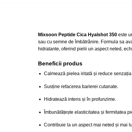
Mixsoon Peptide Cica Hyalshot 350
este un
sau cu semne de îmbătrânire. Formula sa avan
hidratante, oferind pielii un aspect neted, echil
Beneficii produs
Calmează pielea iritată și reduce senzația 
Susține refacerea barierei cutanate.
Hidratează intens și în profunzime.
Îmbunătățește elasticitatea și fermitatea pie
Contribuie la un aspect mai neted și mai l