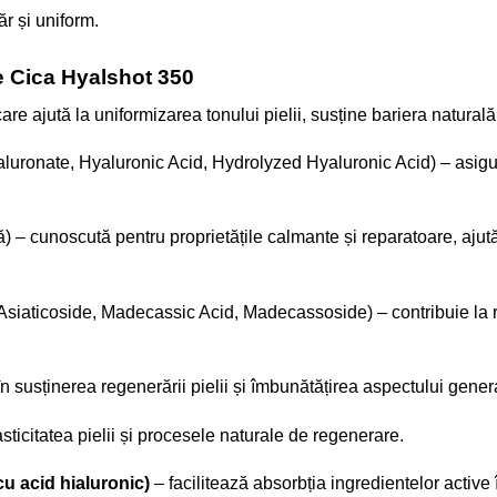
r și uniform.
e Cica Hyalshot 350
are ajută la uniformizarea tonului pielii, susține bariera naturală
uronate, Hyaluronic Acid, Hydrolyzed Hyaluronic Acid) – asigură
ă) – cunoscută pentru proprietățile calmante și reparatoare, ajut
 Asiaticoside, Madecassic Acid, Madecassoside) – contribuie la re
în susținerea regenerării pielii și îmbunătățirea aspectului gener
asticitatea pielii și procesele naturale de regenerare.
u acid hialuronic)
– facilitează absorbția ingredientelor active 