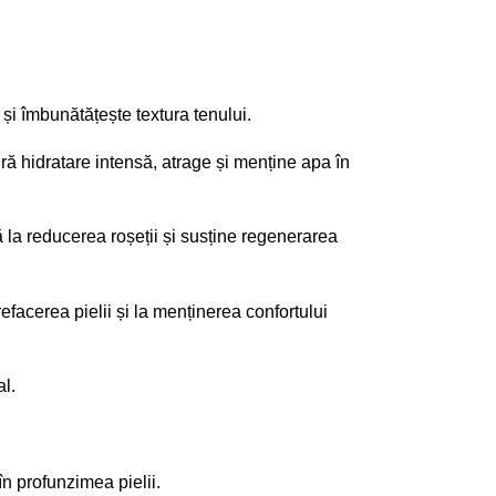
 și îmbunătățește textura tenului.
 hidratare intensă, atrage și menține apa în
ă la reducerea roșeții și susține regenerarea
facerea pielii și la menținerea confortului
al.
în profunzimea pielii.