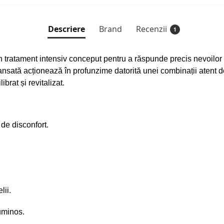
Descriere
Brand
Recenzii
1
 tratament intensiv conceput pentru a răspunde precis nevoilor 
sată acționează în profunzime datorită unei combinații atent d
ibrat și revitalizat.
de disconfort.
lii.
uminos.