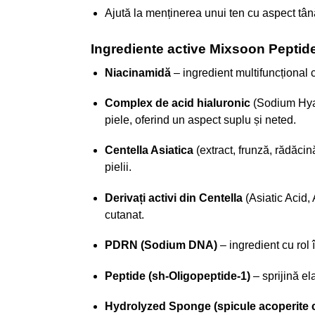
Ajută la menținerea unui ten cu aspect tână
Ingrediente active Mixsoon Peptid
Niacinamidă
– ingredient multifuncțional c
Complex de acid hialuronic
(Sodium Hyal
piele, oferind un aspect suplu și neted.
Centella Asiatica
(extract, frunză, rădăcin
pielii.
Derivați activi din Centella
(Asiatic Acid,
cutanat.
PDRN (Sodium DNA)
– ingredient cu rol 
Peptide (sh-Oligopeptide-1)
– sprijină el
Hydrolyzed Sponge (spicule acoperite c