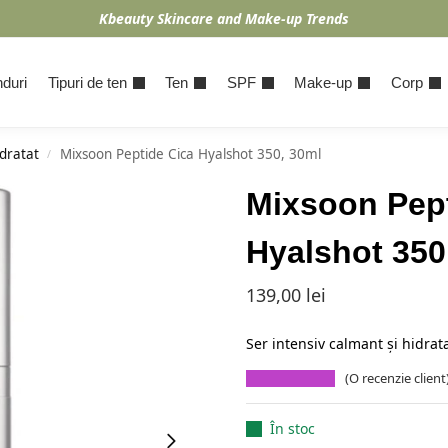
Kbeauty Skincare and Make-up Trends
duri
Tipuri de ten
Ten
SPF
Make-up
Corp
dratat
Mixsoon Peptide Cica Hyalshot 350, 30ml
/
Mixsoon Pept
Hyalshot 350
139,00
lei
Ser intensiv calmant și hidrat
(O recenzie client
În stoc