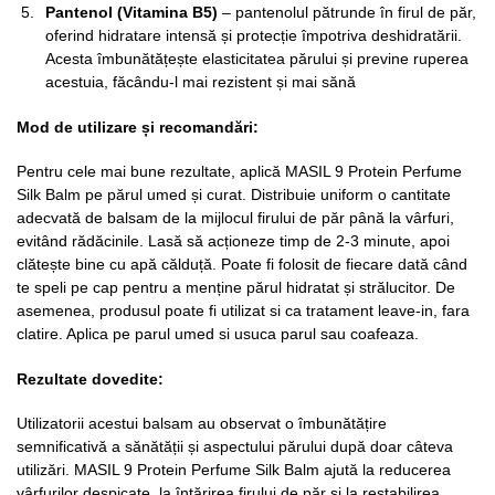
Pantenol (Vitamina B5)
– pantenolul pătrunde în firul de păr,
oferind hidratare intensă și protecție împotriva deshidratării.
Acesta îmbunătățește elasticitatea părului și previne ruperea
acestuia, făcându-l mai rezistent și mai sănă
Mod de utilizare și recomandă
ri:
Pentru cele mai bune rezultate, aplică MASIL 9 Protein Perfume
Silk Balm pe părul umed și curat. Distribuie uniform o cantitate
adecvată de balsam de la mijlocul firului de păr până la vârfuri,
evitând rădăcinile. Lasă să acționeze timp de 2-3 minute, apoi
clătește bine cu apă călduță. Poate fi folosit de fiecare dată când
te speli pe cap pentru a menține părul hidratat și strălucitor. De
asemenea, produsul poate fi utilizat si ca tratament leave-in, fara
clatire. Aplica pe parul umed si usuca parul sau coafeaza.
Rezultate dovedite:
Utilizatorii acestui balsam au observat o îmbunătățire
semnificativă a sănătății și aspectului părului după doar câteva
utilizări. MASIL 9 Protein Perfume Silk Balm ajută la reducerea
vârfurilor despicate, la întărirea firului de păr și la restabilirea