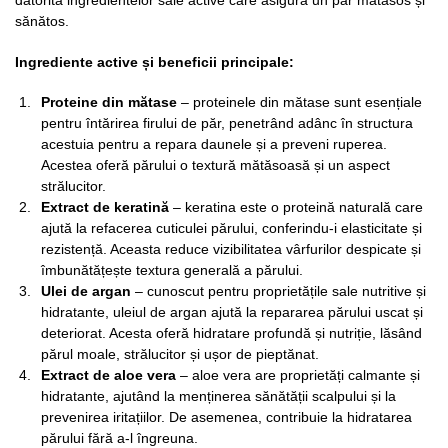
datorită ingredientelor sale active care asigură un păr mătăsos și
sănătos.
Ingrediente active
și beneficii principale:
Proteine din mă
tase
– proteinele din mătase sunt esențiale
pentru întărirea firului de păr, penetrând adânc în structura
acestuia pentru a repara daunele și a preveni ruperea.
Acestea oferă părului o textură mătăsoasă și un aspect
strălucitor.
Extract de keratin
ă
– keratina este o proteină naturală care
ajută la refacerea cuticulei părului, conferindu-i elasticitate și
rezistență. Aceasta reduce vizibilitatea vârfurilor despicate și
îmbunătățește textura generală a părului.
Ulei de argan
– cunoscut pentru proprietățile sale nutritive și
hidratante, uleiul de argan ajută la repararea părului uscat și
deteriorat. Acesta oferă hidratare profundă și nutriție, lăsând
părul moale, strălucitor și ușor de pieptănat.
Extract de aloe vera
– aloe vera are proprietăți calmante și
hidratante, ajutând la menținerea sănătății scalpului și la
prevenirea iritațiilor. De asemenea, contribuie la hidratarea
părului fără a-l îngreuna.