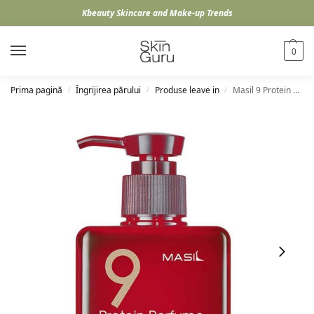
Kbeauty Skincare and Make-up Trends
0
Prima pagină
Îngrijirea părului
Produse leave in
Masil 9 Protein Perfume Silk Balm Sweet Love
/
/
/