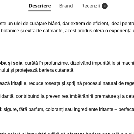
Descriere
Brand
Recenzii
0
ste un ulei de curățare blând, dar extrem de eficient, ideal pentru
botanice și extracte calmante, acest produs oferă o experiență
oba și soia
: curăță în profunzime, dizolvând impuritățile și machi
ului și protejează bariera cutanată.
ează iritațiile, reduce roșeața și sprijină procesul natural de rege
xidantă, contribuind la prevenirea îmbătrânirii premature și a det
l
: sigure, fără parfum, coloranți sau ingrediente iritante – perfec