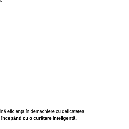
i.
ină eficiența în demachiere cu delicatețea
 începând cu o curățare inteligentă.