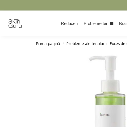
Cauta
Reduceri
Probleme ten
Bran
Prima pagină
Probleme ale tenului
Exces de
/
/