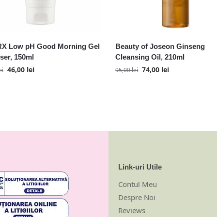
X Low pH Good Morning Gel
Beauty of Joseon Ginseng
ser, 150ml
Cleansing Oil, 210ml
46,00
lei
74,00
lei
ei
95,00
lei
Link-uri Utile
Contul Meu
Despre Noi
Reviews