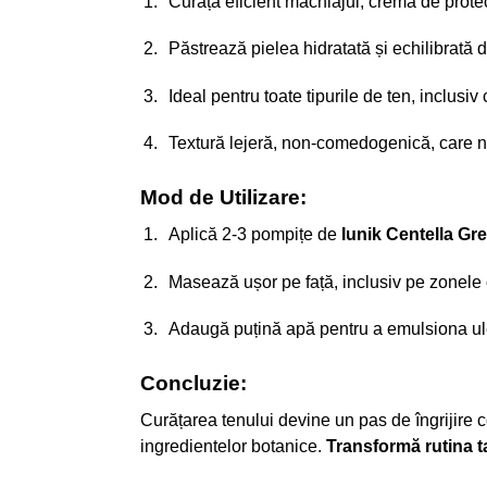
Curăță eficient machiajul, crema de protecț
Păstrează pielea hidratată și echilibrată d
Ideal pentru toate tipurile de ten, inclusiv 
Textură lejeră, non-comedogenică, care nu 
Mod de Utilizare:
Aplică 2-3 pompițe de
Iunik Centella Gr
Masează ușor pe față, inclusiv pe zonele
Adaugă puțină apă pentru a emulsiona ulei
Concluzie:
Curățarea tenului devine un pas de îngrijire
ingredientelor botanice.
Transformă rutina t