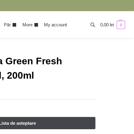
Păr
More
My account
0,00
lei
0
la Green Fresh
l, 200ml