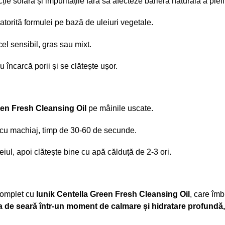
ie solară și impuritățile fără să afecteze bariera naturală a pieli
atorită formulei pe bază de uleiuri vegetale.
cel sensibil, gras sau mixt.
încarcă porii și se clătește ușor.
een Fresh Cleansing Oil
pe mâinile uscate.
 cu machiaj, timp de 30-60 de secunde.
ul, apoi clătește bine cu apă călduță de 2-3 ori.
 complet cu
Iunik Centella Green Fresh Cleansing Oil
, care îmb
a de seară într-un moment de calmare și hidratare profundă,