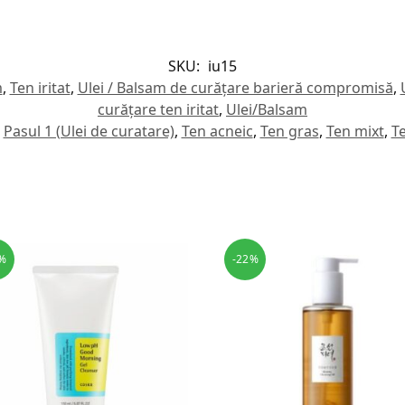
SKU:
iu15
m
,
Ten iritat
,
Ulei / Balsam de curățare barieră compromisă
,
curățare ten iritat
,
Ulei/Balsam
Pasul 1 (Ulei de curatare)
,
Ten acneic
,
Ten gras
,
Ten mixt
,
T
%
-22%