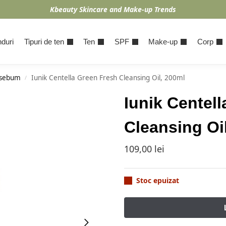
Kbeauty Skincare and Make-up Trends
duri
Tipuri de ten
Ten
SPF
Make-up
Corp
 sebum
Iunik Centella Green Fresh Cleansing Oil, 200ml
/
Iunik Centel
Cleansing Oi
109,00
lei
Stoc epuizat