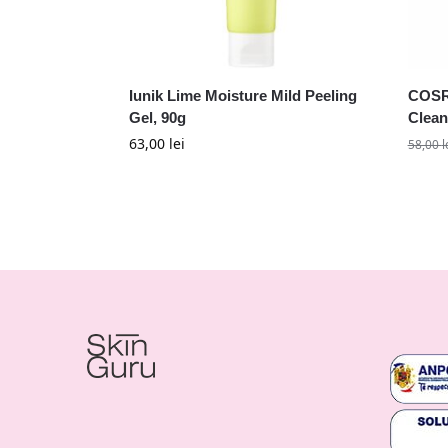
Iunik Lime Moisture Mild Peeling
COSR
Gel, 90g
Clean
63,00
lei
58,00
l