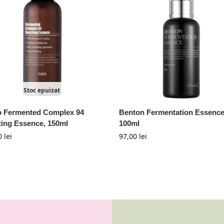
Stoc epuizat
o Fermented Complex 94
Benton Fermentation Essence
ing Essence, 150ml
100ml
0
lei
97,00
lei