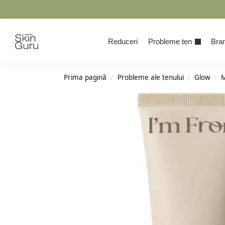
Cauta
Reduceri
Probleme ten
Bran
Prima pagină
Probleme ale tenului
Glow
M
/
/
/