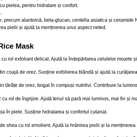
 pielea, pentru hidratare și confort.
.
e, precum alantoină, beta-glucan, centella asiatica și ceramide 
rea pielii și ajută la menținerea unui aspect neted.
 Rice Mask
cu rol exfoliant delicat. Ajută la îndepărtarea celulelor moarte și
in coajă de orez. Susține exfolierea blândă și ajută la curățarea i
in tărâțe de orez, bogat în compuși nutritivi. Contribuie la luminoz
 cu rol de îngrijire. Ajută tenul să pară mai luminos, mai fin și m
 în piele. Susține hidratarea și confortul cutanat.
de shea cu rol emolient. Ajută la hrănirea pielii și la menținerea 