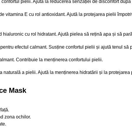
 confortul pielii. Ajută la reducerea senzației de disconfort după 
de vitamina E cu rol antioxidant. Ajută la protejarea pielii împotr
 hialuronic cu rol hidratant. Ajută pielea să rețină apa și să par
entru efectul calmant. Susține confortul pielii și ajută tenul să 
calmant. Contribuie la menținerea confortului pielii.
aturală a pielii. Ajută la menținerea hidratării și la protejarea p
ice Mask
față.
nd zona ochilor.
te.