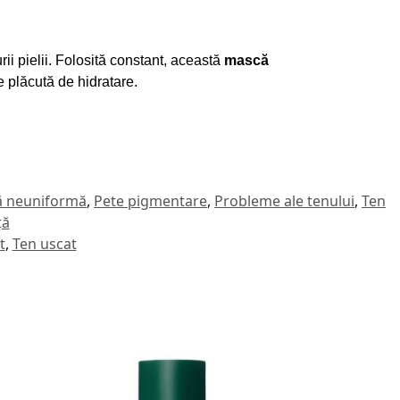
urii pielii. Folosită constant, această
mască
e plăcută de hidratare.
ră neuniformă
,
Pete pigmentare
,
Probleme ale tenului
,
Ten
ță
t
,
Ten uscat