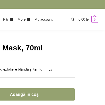
Păr
More
My account
0,00
lei
0
e Mask, 70ml
u exfoliere blândă și ten luminos
Adaugă în coș