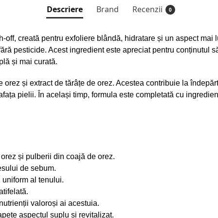
Descriere
Brand
Recenzii
0
off, creată pentru exfoliere blândă, hidratare și un aspect mai 
fără pesticide. Acest ingredient este apreciat pentru conținutul
lă și mai curată.
 orez și extract de tărâțe de orez. Acestea contribuie la îndepăr
fața pielii. În același timp, formula este completată cu ingredien
 orez și pulberii din coajă de orez.
cesului de sebum.
uniform al tenului.
tifelată.
trienții valoroși ai acestuia.
pete aspectul suplu și revitalizat.