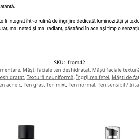
ratantă.
i integrat într-o rutină de îngrijire dedicată luminozității și text
rat, mai neted și mai radiant, păstrând în același timp o senzați
SKU:
from42
igmentare
,
Măști faciale ten deshidratat
,
Măști faciale textu
eshidratat
,
Textură neuniformă
,
Îngrijirea feței
,
Măști de fa
en acneic
,
Ten gras
,
Ten mixt
,
Ten normal
,
Ten sensibil / Irita