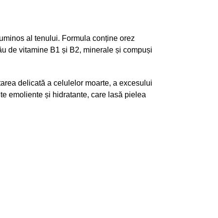
luminos al tenului. Formula conține orez
 său de vitamine B1 și B2, minerale și compuși
tarea delicată a celulelor moarte, a excesului
te emoliente și hidratante, care lasă pielea