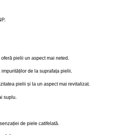
NP.
 oferă pielii un aspect mai neted.
mpurităților de la suprafața pielii.
itatea pielii și la un aspect mai revitalizat.
ai suplu.
senzației de piele catifelată.