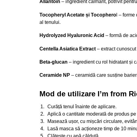
Allantoin
– ingredient calmant, potrivit pentru
Tocopheryl Acetate și Tocophero
l – forme 
al tenului.
Hydrolyzed Hyaluronic Acid
– formă de acid
Centella Asiatica Extract
– extract cunoscut p
Beta-glucan
– ingredient cu rol hidratant și 
Ceramide NP
– ceramidă care susține bariera n
Mod de utilizare I’m from R
Curăță tenul înainte de aplicare.
Aplică o cantitate moderată de produs pe 
Masează ușor, cu mișcări circulare, evitâ
Lasă masca să acționeze timp de 10 minu
Clătește cu apă călduță.