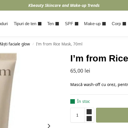
Kbeauty Skincare and Make-up Trends
duri
Tipuri de ten
Ten
SPF
Make-up
Corp
ăști faciale glow
I’m from Rice Mask, 70ml
/
I’m from Ric
65,00
lei
Mască wash-off cu orez, pentr
În stoc