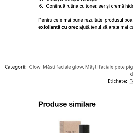
Continuă rutina cu toner, ser și cremă hid
Pentru cele mai bune rezultate, produsul poate f
exfoliantă cu orez
ajută tenul să arate mai cu
Categorii:
Glow
,
Măști faciale glow
,
Măști faciale pete p
d
Etichete:
T
Produse similare