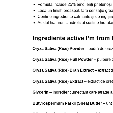
Formula include 25% emolienți prietenoși cu
Lasă un finish proaspăt, fără senzație grea
Conține ingrediente calmante și de îngrijir
Acidul hialuronic hidrolizat susține hidrata
Ingrediente active I’m from
Oryza Sativa (Rice) Powder
– pudră de orez 
Oryza Sativa (Rice) Hull Powder
– pulbere d
Oryza Sativa (Rice) Bran Extract
– extract d
Oryza Sativa (Rice) Extract
– extract de orez
Glycerin
– ingredient umectant care atrage apa
Butyrospermum Parkii (Shea) Butter
– unt 