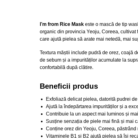
I’m from Rice Mask
este o mască de tip wash-
organic din provincia Yeoju, Coreea, cultivat 
care ajută pielea să arate mai netedă, mai sup
Textura măștii include pudră de orez, coajă de
de sebum și a impurităților acumulate la supra
confortabilă după clătire.
Beneficii produs
Exfoliază delicat pielea, datorită pudrei de
Ajută la îndepărtarea impurităților și a ex
Contribuie la un aspect mai luminos și mai 
Susține senzația de piele mai fină și mai ca
Conține orez din Yeoju, Coreea, păstrând nu
Vitaminele B1 și B2 ajută pielea să își reca