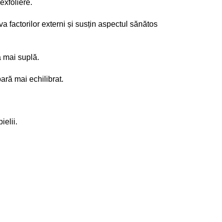
exfoliere.
iva factorilor externi și susțin aspectul sănătos
ă mai suplă.
pară mai echilibrat.
ielii.