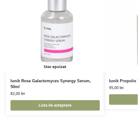
Stoc epuizat
Iunik Rose Galactomyces Synergy Serum,
Iunik Propolis
50ml
95,00
lei
82,00
lei
Lista de asteptare