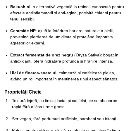
Bakuchiol
: o alternativă vegetală la retinol, cunoscută pentru
efectele antiinflamatorii și anti-aging, potrivită chiar și pentru
tenul sensibil.
Ceramide NP
: ajută la întărirea barierei naturale a pielii,
prevenind pierderea de umiditate și protejând împotriva
agresorilor externi.
Extract fermentat de orez negru
(Oryza Sativa): bogat în
antioxidanți, oferă hidratare profundă și hrănire intensă.
Ulei de floarea-soarelui
: calmează și catifelează pielea,
având un rol important în menținerea unui aspect sănătos.
Proprietăți Cheie
Textură lejeră, cu finisaj lactat și catifelat, ce se absoarbe
rapid fără a lăsa urme grase.
Ser vegan, fără parfumuri artificiale, parabeni sau iritanți.
Potrivit pentru utilizare zilnică, cu efecte cumulative în timp.