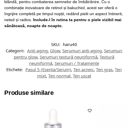
blândă, pentru combaterea semnelor de îmbătrânire. Cu o
combinație inovatoare de retinol și bakuchiol, acest ser oferă o
îngrijire completă pe timpul nopții, redând pielii un aspect întinerit,
neted și radios.
Include-l în rutina ta pentru o piele vizibil mai
sănătoasă, noapte de noapte.
SKU:
haru40
Categorii:
Anti-aging
,
Glow
,
Serumuri anti-aging
,
Serumuri
pentru glow
,
Serumuri textură neuniformă
,
Textură
neuniformă
,
Serumuri / Tratamente
Etichete:
Pasul 5 (Esenta/Serum)
,
Ten acneic
,
Ten gras
,
Ten
mixt
,
Ten normal
,
Ten uscat
Produse similare