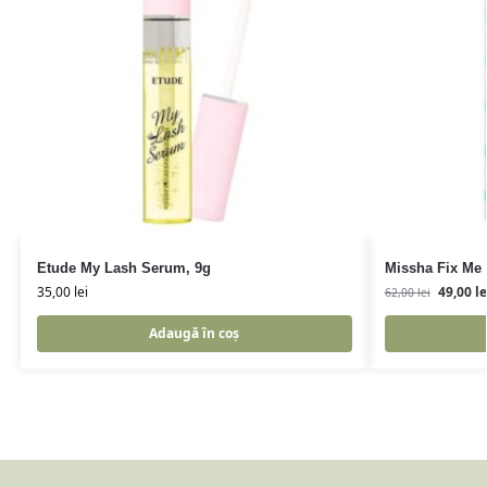
Etude My Lash Serum, 9g
Missha Fix Me 
35,00
lei
49,00
le
62,00
lei
Adaugă în coș