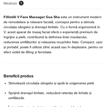
Recenzii
1
Fillimilli V Face Massager Gua Sha
este un instrument modern
de remodelare și relaxare facială, conceput pentru a stimula
circulația sângelui și drenajul limfatic. Cu o formă ergonomică în
V, acest aparat de masaj facial oferă o experiență premium de
îngrijire a pielii, contribuind la definirea liniei maxilarului,
reducerea umflăturilor și relaxarea mușchilor feței. Compact, ușor
și portabil, poate fi utilizat zilnic acasă sau în deplasare, pentru un
efect vizibil de lifting și fermitate.
Beneficii produs
Stimulează circulația sângelui și ajută la oxigenarea pielii.
Sprijină drenajul limfatic, reducând retenția de lichide și
umflăturile.