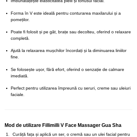
Îmbunătățește elasticitatea pielii și tonusul facial.
Forma în V este ideală pentru conturarea maxilarului și a
pomeților.
Poate fi folosit și pe gât, brațe sau decolteu, oferind o relaxare
completă.
Ajută la relaxarea mușchilor încordați și la diminuarea liniilor
fine.
Se folosește ușor, fără efort, oferind o senzație de calmare
imediată.
Perfect pentru utilizarea împreună cu seruri, creme sau uleiuri
faciale.
Mod de utilizare Fillimilli V Face Massager Gua Sha
Curăță fața și aplică un ser, o cremă sau un ulei facial pentru