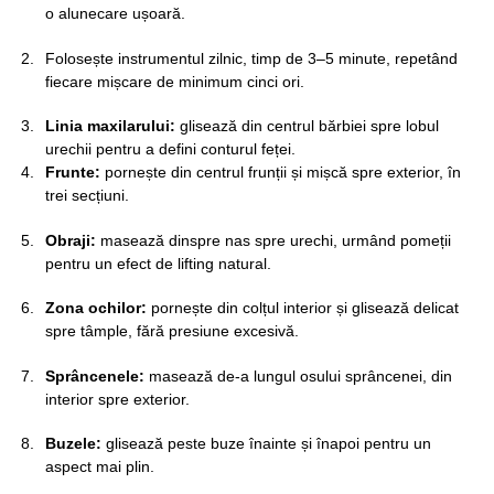
o alunecare ușoară.
Folosește instrumentul zilnic, timp de 3–5 minute, repetând
fiecare mișcare de minimum cinci ori.
Linia maxilarului:
glisează din centrul bărbiei spre lobul
urechii pentru a defini conturul feței.
Frunte:
pornește din centrul frunții și mișcă spre exterior, în
trei secțiuni.
Obraji:
masează dinspre nas spre urechi, urmând pomeții
pentru un efect de lifting natural.
Zona ochilor:
pornește din colțul interior și glisează delicat
spre tâmple, fără presiune excesivă.
Sprâncenele:
masează de-a lungul osului sprâncenei, din
interior spre exterior.
Buzele:
glisează peste buze înainte și înapoi pentru un
aspect mai plin.