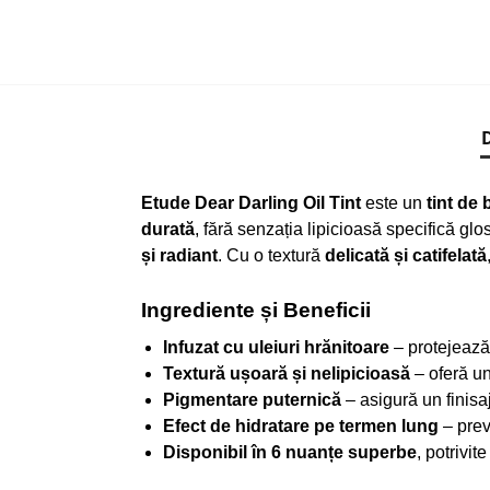
D
Etude Dear Darling Oil Tint
este un
tint de 
durată
, fără senzația lipicioasă specifică gl
și radiant
. Cu o textură
delicată și catifelată
Ingrediente și Beneficii
Infuzat cu uleiuri hrănitoare
– protejează
Textură ușoară și nelipicioasă
– oferă un
Pigmentare puternică
– asigură un finisaj
Efect de hidratare pe termen lung
– prev
Disponibil în 6 nuanțe superbe
, potrivit