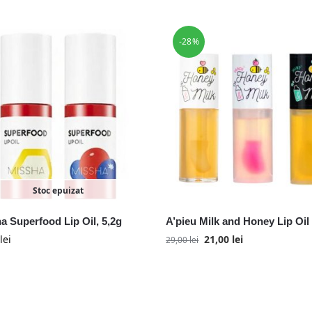
-28%
Stoc epuizat
a Superfood Lip Oil, 5,2g
A’pieu Milk and Honey Lip Oil
lei
21,00
lei
29,00
lei