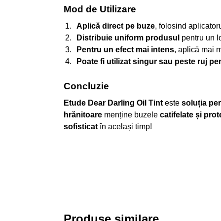
Mod de Utilizare
Aplică direct pe buze
, folosind aplicator
Distribuie uniform produsul
pentru un lo
Pentru un efect mai intens
, aplică mai m
Poate fi utilizat singur sau peste ruj pe
Concluzie
Etude Dear Darling Oil Tint
este
soluția pe
hrănitoare
menține buzele
catifelate și prot
sofisticat
în același timp!
Produse similare