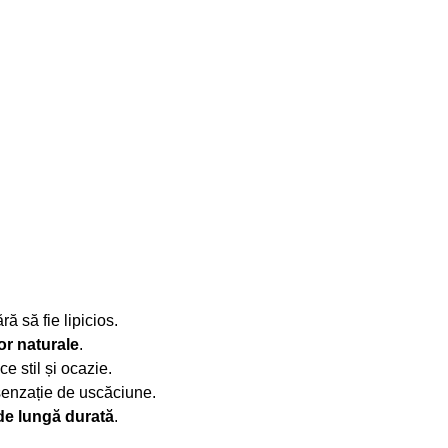
fără să fie lipicios.
lor naturale
.
ce stil și ocazie.
 senzație de uscăciune.
de lungă durată
.