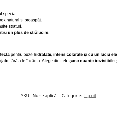
ul special.
ok natural și proaspăt.
ulte straturi.
ntru un plus de strălucire
.
rfectă
pentru buze
hidratate, intens colorate și cu un luciu el
ejate
, fără a le încărca. Alege din cele
șase nuanțe irezistibile
ș
SKU:
Nu se aplică
Categorie:
Lip oil