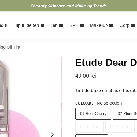
Kbeauty Skincare and Make-up Trends
duri
Tipuri de ten
Ten
SPF
Make-up
Corp
ng Oil Tint
Etude Dear Da
49,00
lei
Tint de buze cu uleiuri hidrat
No selection
CULOARE
:
01 Real Cherry
02 Plum B
05 Red Oil
06 Pink Oil