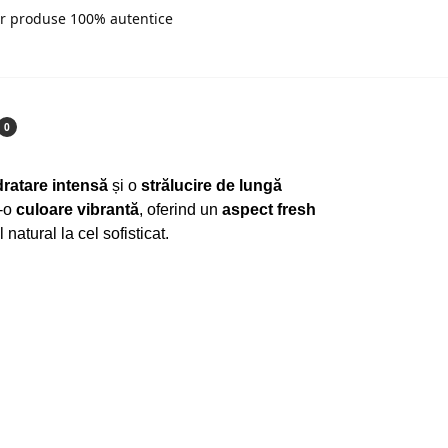
r produse 100% autentice
0
dratare intensă
și o
strălucire de lungă
r-o
culoare vibrantă
, oferind un
aspect fresh
natural la cel sofisticat.