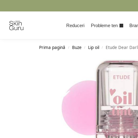
Cauta
Reduceri
Probleme ten
Bran
Prima pagină
Buze
Lip oil
Etude Dear Darli
/
/
/