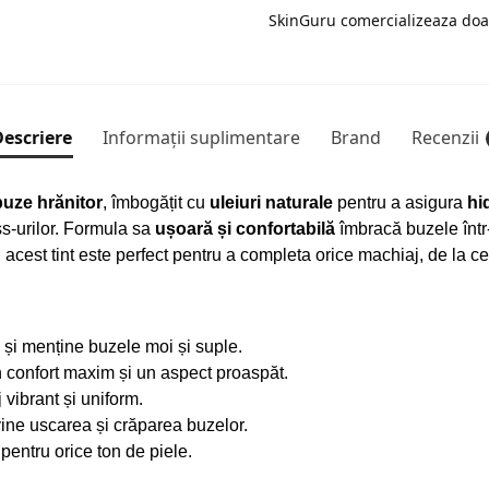
SkinGuru comercializeaza doa
escriere
Informații suplimentare
Brand
Recenzii
buze hrănitor
, îmbogățit cu
uleiuri naturale
pentru a asigura
hi
oss-urilor. Formula sa
ușoară și confortabilă
îmbracă buzele înt
, acest tint este perfect pentru a completa orice machiaj, de la cel 
 și menține buzele moi și suple.
 confort maxim și un aspect proaspăt.
 vibrant și uniform.
ine uscarea și crăparea buzelor.
e pentru orice ton de piele.