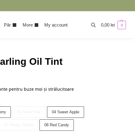
Păr
More
My account
0,00
lei
0
rling Oil Tint
ante pentru buze moi și strălucitoare
erry
03 Neon Pink
04 Sweet Apple
07 Honey Vanilla
08 Red Candy