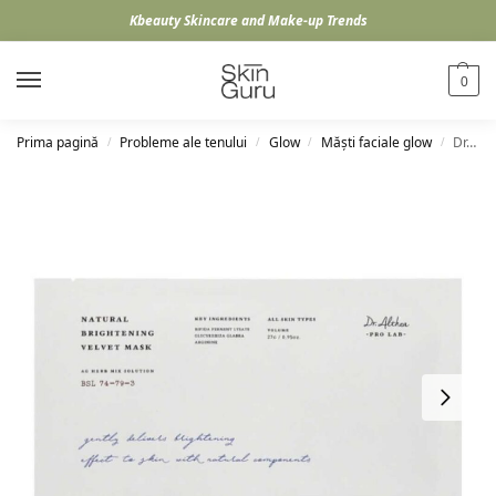
Kbeauty Skincare and Make-up Trends
0
Prima pagină
Probleme ale tenului
Glow
Măști faciale glow
Dr. Althea Natural Brightening Velvet Mask, 27g
/
/
/
/