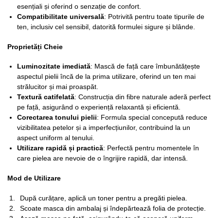
esențiali și oferind o senzație de confort.
Compatibilitate universală
: Potrivită pentru toate tipurile de
ten, inclusiv cel sensibil, datorită formulei sigure și blânde.
Proprietăți Cheie
Luminozitate imediată
: Mască de față care îmbunătățește
aspectul pielii încă de la prima utilizare, oferind un ten mai
strălucitor și mai proaspăt.
Textură catifelată
: Construcția din fibre naturale aderă perfect
pe față, asigurând o experiență relaxantă și eficientă.
Corectarea tonului pielii
: Formula special concepută reduce
vizibilitatea petelor și a imperfecțiunilor, contribuind la un
aspect uniform al tenului.
Utilizare rapidă și practică
: Perfectă pentru momentele în
care pielea are nevoie de o îngrijire rapidă, dar intensă.
Mod de Utilizare
După curățare, aplică un toner pentru a pregăti pielea.
Scoate masca din ambalaj și îndepărtează folia de protecție.