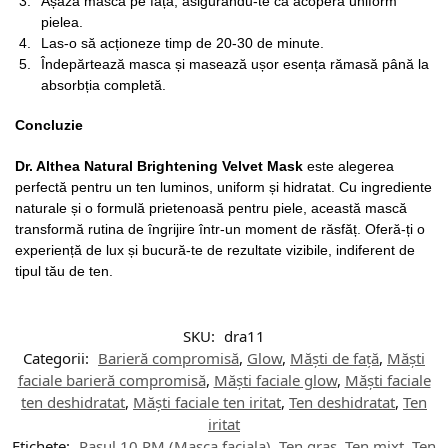
Așază masca pe față, asigurându-te că acoperă uniform
pielea.
Las-o să acționeze timp de 20-30 de minute.
Îndepărtează masca și masează ușor esența rămasă până la
absorbția completă.
Concluzie
Dr. Althea Natural Brightening Velvet Mask
este alegerea
perfectă pentru un ten luminos, uniform și hidratat. Cu ingrediente
naturale și o formulă prietenoasă pentru piele, această mască
transformă rutina de îngrijire într-un moment de răsfăț. Oferă-ți o
experiență de lux și bucură-te de rezultate vizibile, indiferent de
tipul tău de ten.
SKU:
dra11
Categorii:
Barieră compromisă
,
Glow
,
Măști de față
,
Măști
faciale barieră compromisă
,
Măști faciale glow
,
Măști faciale
ten deshidratat
,
Măști faciale ten iritat
,
Ten deshidratat
,
Ten
iritat
Etichete:
Pasul 10 PM (Masca faciala)
,
Ten gras
,
Ten mixt
,
Ten