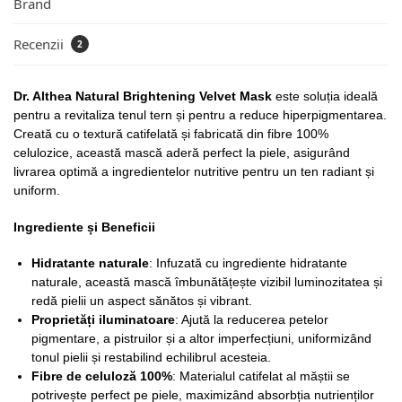
Brand
Recenzii
2
Dr. Althea Natural Brightening Velvet Mask
este soluția ideală
pentru a revitaliza tenul tern și pentru a reduce hiperpigmentarea.
Creată cu o textură catifelată și fabricată din fibre 100%
celulozice, această mască aderă perfect la piele, asigurând
livrarea optimă a ingredientelor nutritive pentru un ten radiant și
uniform.
Ingrediente și Beneficii
Hidratante naturale
: Infuzată cu ingrediente hidratante
naturale, această mască îmbunătățește vizibil luminozitatea și
redă pielii un aspect sănătos și vibrant.
Proprietăți iluminatoare
: Ajută la reducerea petelor
pigmentare, a pistruilor și a altor imperfecțiuni, uniformizând
tonul pielii și restabilind echilibrul acesteia.
Fibre de celuloză 100%
: Materialul catifelat al măștii se
potrivește perfect pe piele, maximizând absorbția nutrienților