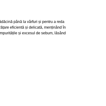
ădăcină până la vârfuri și pentru a reda
ățare eficientă și delicată, menținând în
 impuritățile și excesul de sebum, lăsând