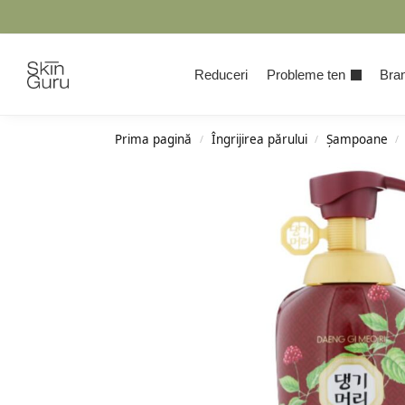
Cauta
Reduceri
Probleme ten
Bran
Prima pagină
Îngrijirea părului
Șampoane
/
/
/