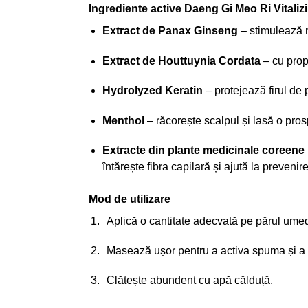
Ingrediente active Daeng Gi Meo Ri Vital
Extract de Panax Ginseng
– stimulează mi
Extract de Houttuynia Cordata
– cu propr
Hydrolyzed Keratin
– protejează firul de 
Menthol
– răcorește scalpul și lasă o pro
Extracte din plante medicinale coreene
întărește fibra capilară și ajută la prevenirea
Mod de utilizare
Aplică o cantitate adecvată pe părul ume
Masează ușor pentru a activa spuma și a 
Clătește abundent cu apă călduță.