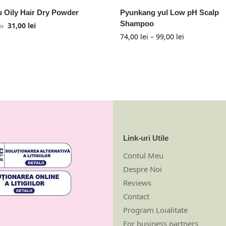
u Oily Hair Dry Powder
Pyunkang yul Low pH Scalp
Shampoo
31,00
lei
ei
74,00
lei
–
99,00
lei
Link-uri Utile
Contul Meu
Despre Noi
Reviews
Contact
Program Loialitate
For business partners