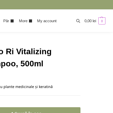
Păr
More
My account
0,00
lei
0
 Ri Vitalizing
poo, 500ml
u plante medicinale și keratină