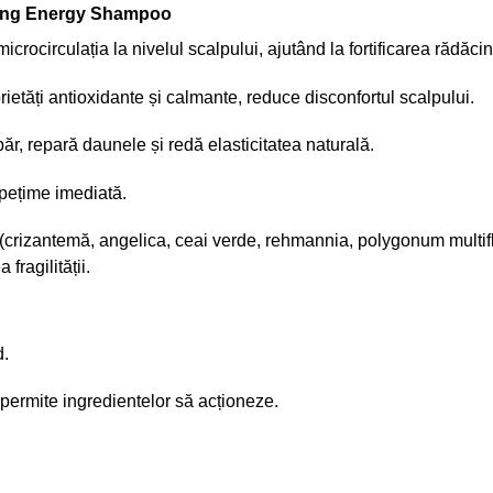
izing Energy Shampoo
crocirculația la nivelul scalpului, ajutând la fortificarea rădăcini
ietăți antioxidante și calmante, reduce disconfortul scalpului.
păr, repară daunele și redă elasticitatea naturală.
spețime imediată.
(crizantemă, angelica, ceai verde, rehmannia, polygonum multiflo
 fragilității.
d.
permite ingredientelor să acționeze.