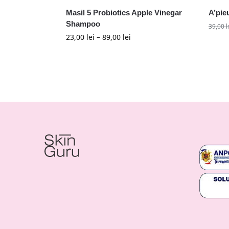
Masil 5 Probiotics Apple Vinegar
A’pie
Shampoo
39,00
l
23,00
lei
–
89,00
lei