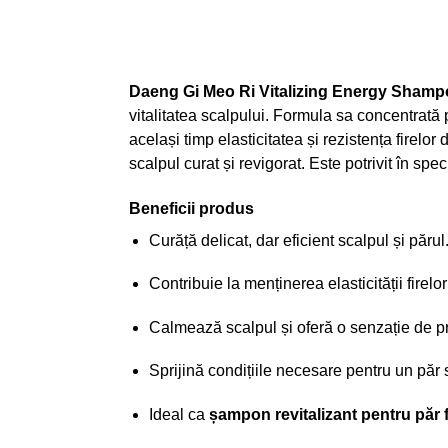
Daeng Gi Meo Ri Vitalizing Energy Sham
vitalitatea scalpului. Formula sa concentrată 
același timp elasticitatea și rezistența firel
scalpul curat și revigorat. Este potrivit în speci
Beneficii produs
Curăță delicat, dar eficient scalpul și părul
Contribuie la menținerea elasticității firelor
Calmează scalpul și oferă o senzație de p
Sprijină condițiile necesare pentru un păr 
Ideal ca
șampon revitalizant pentru păr f