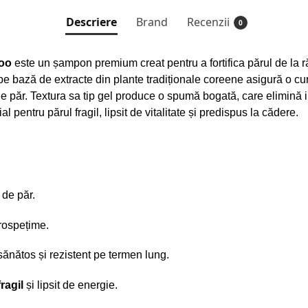
Descriere
Brand
Recenzii
0
poo
este un șampon premium creat pentru a fortifica părul de la r
pe bază de extracte din plante tradiționale coreene asigură o cur
or de păr. Textura sa tip gel produce o spumă bogată, care elimină
al pentru părul fragil, lipsit de vitalitate și predispus la cădere.
.
 de păr.
rospețime.
sănătos și rezistent pe termen lung.
ragil
și lipsit de energie.