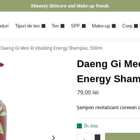
Kbeauty Skincare and Make-up Trends
duri
Tipuri de ten
Ten
SPF
Make-up
Corp
Daeng Gi Meo Ri Vitalizing Energy Shampoo, 500ml
Daeng Gi Meo
Energy Sham
79,00
lei
Șampon revitalizant coreean c
În stoc