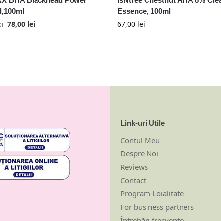
X BHA Blackhead Power
IsNtree Chestnut AHA 8% Cle
d,100ml
Essence, 100ml
78,00
lei
67,00
lei
ei
Link-uri Utile
Contul Meu
Despre Noi
Reviews
Contact
Program Loialitate
For business partners
Întrebări frecvente