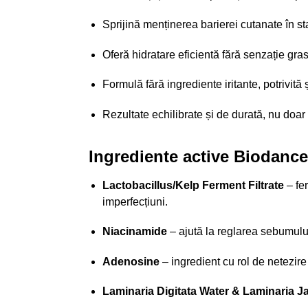
Sprijină menținerea barierei cutanate în st
Oferă hidratare eficientă fără senzație gra
Formulă fără ingrediente iritante, potrivită 
Rezultate echilibrate și de durată, nu doar
Ingrediente active Biodanc
Lactobacillus/Kelp Ferment Filtrate
– fer
imperfecțiuni.
Niacinamide
– ajută la reglarea sebumului,
Adenosine
– ingredient cu rol de netezire ș
Laminaria Digitata Water & Laminaria J