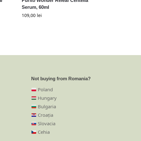
ar
Purito Wonder Releaf Centella
Serum, 60ml
109,00
lei
Not buying from Romania?
Poland
Hungary
Bulgaria
Croația
Slovacia
Cehia