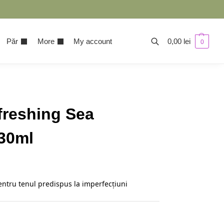
Păr
More
My account
0,00
lei
0
freshing Sea
30ml
ntru tenul predispus la imperfecțiuni