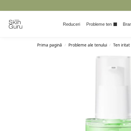
Cauta
Reduceri
Probleme ten
Bran
Prima pagină
Probleme ale tenului
Ten iritat
/
/