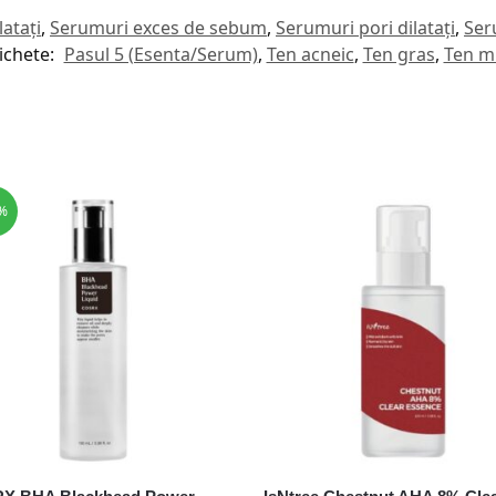
latați
,
Serumuri exces de sebum
,
Serumuri pori dilatați
,
Ser
ichete:
Pasul 5 (Esenta/Serum)
,
Ten acneic
,
Ten gras
,
Ten m
%