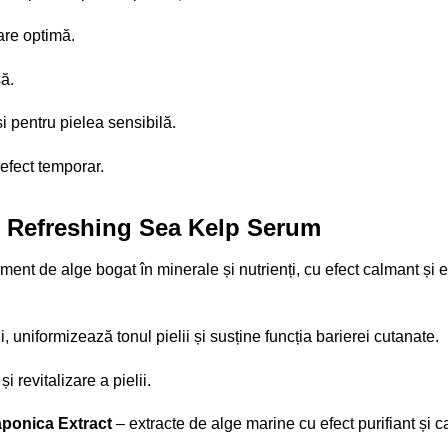
are optimă.
să.
și pentru pielea sensibilă.
 efect temporar.
e Refreshing Sea Kelp Serum
ment de alge bogat în minerale și nutrienți, cu efect calmant și e
 uniformizează tonul pielii și susține funcția barierei cutanate.
i revitalizare a pielii.
aponica Extract
– extracte de alge marine cu efect purifiant și c