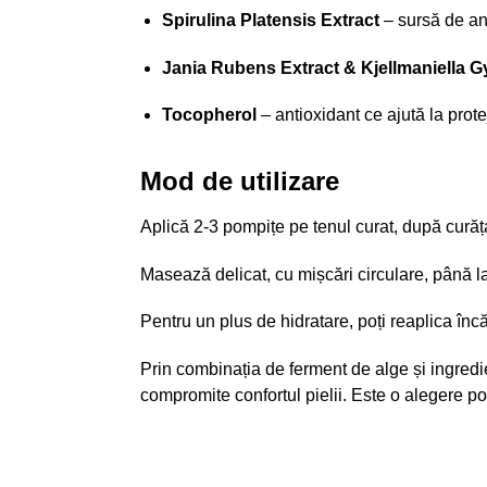
Spirulina Platensis Extract
– sursă de ant
Jania Rubens Extract & Kjellmaniella Gy
Tocopherol
– antioxidant ce ajută la protej
Mod de utilizare
Aplică 2-3 pompițe pe tenul curat, după curăța
Masează delicat, cu mișcări circulare, până l
Pentru un plus de hidratare, poți reaplica încă 1
Prin combinația de ferment de alge și ingredi
compromite confortul pielii. Este o alegere potri