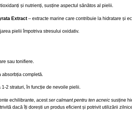
ioxidanți și nutrienți, susține aspectul sănătos al pielii.
rata Extract
– extracte marine care contribuie la hidratare și ec
area pielii împotriva stresului oxidativ.
re sau tonifiere.
a absorbția completă.
-2 straturi, în funcție de nevoile pielii.
ente echilibrante, acest
ser calmant pentru ten acneic
susține hi
vită dacă îți dorești un produs eficient și potrivit utilizării zilnic