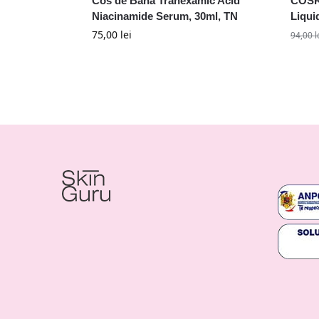
Cos de Baha Tranexamic Acid
COSR
Niacinamide Serum, 30ml, TN
Liqui
75,00
lei
94,00
l