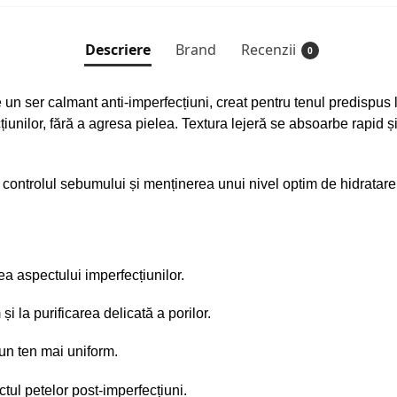
Descriere
Brand
Recenzii
0
 un ser calmant anti-imperfecțiuni, creat pentru tenul predispus
țiunilor, fără a agresa pielea. Textura lejeră se absoarbe rapid și
nd controlul sebumului și menținerea unui nivel optim de hidratare
rea aspectului imperfecțiunilor.
 la purificarea delicată a porilor.
 un ten mai uniform.
ctul petelor post-imperfecțiuni.