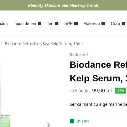
Kbeauty Skincare and Make-up Trends
duri
Tipuri de ten
Ten
SPF
Make-up
Corp
Biodance Refreshing Sea Kelp Serum, 30ml
/
Reduceri!
Biodance Re
Kelp Serum, 
99,00
lei
115,00
lei
-14%
Ser calmant cu alge marine pe
În stoc