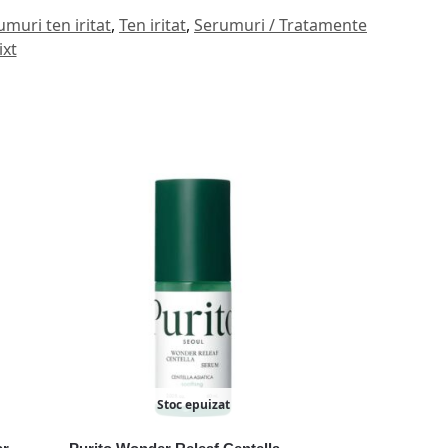
umuri ten iritat
,
Ten iritat
,
Serumuri / Tratamente
ixt
Stoc epuizat