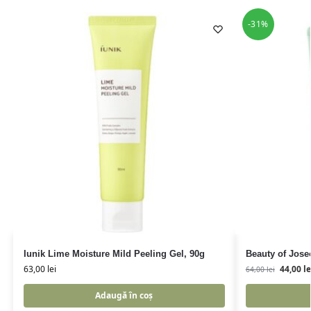
-31%
Iunik Lime Moisture Mild Peeling Gel, 90g
Beauty of Jose
63,00
lei
44,00
le
64,00
lei
Adaugă în coș