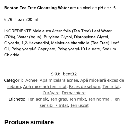
Benton Tea Tree Cleansing Water
are un nivel de pH de ~ 6
6,76 fl. oz / 200 ml
INGREDIENTE Melaleuca Alternifolia (Tea Tree) Leaf Water
(70%), Water (Aqua), Butylene Glycol, Dipropylene Glycol,
Glycerin, 1,2-Hexanediol, Melaleuca Alternifolia (Tea Tree) Leaf
Oil, Polyglyceryl-6 Caprylate, Polyglyceryl-10 Laurate, Sodium
Chloride
SKU:
bent32
Categorii:
Acnee
,
Apă micelară acnee
,
Apă micelară exces de
sebum
,
Apă micelară ten iritat
,
Exces de sebum
,
Ten iritat
,
Curățare
,
Demachiere
Etichete:
Ten acneic
,
Ten gras
,
Ten mixt
,
Ten normal
,
Ten
sensibil / Iritat
,
Ten uscat
Produse similare