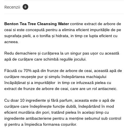
Recenzii
0
Benton Tea Tree Cleansing Water
contine extract de arbore de
ceai si este concepută pentru a elimina eficient impuritățile de pe
suprafața pielii, a o tonifia și hidrata, in timp ce lupta eficient cu
acneea.
Redu demachiere și curățarea la un singur pas ușor cu această
apă de curățare care schimbă regulile jocului.
Făcută cu 70% apă din frunze de arbore de ceai, această apă de
curățare reușește pur și simplu îndepărtarea machiajului
încăpățânat și a impurităților in timp ce infuzează pielea cu
extract de frunze de arbore de ceai, care are un rol antiacneic.
Cu doar 10 ingrediente și fără parfum, aceasta este o apă de
curățare care îndeplinește funcție dublă, îndepărtând în mod
eficient murdăria din pori, tratând pielea în același timp cu
ingrediente antibacteriene pentru a menține sebumul sub control
și pentru a împiedica formarea coșurilor.