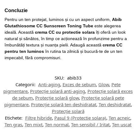
Concluzie
Pentru un ten protejat, luminos și cu un aspect uniform,
Abib
Glutathiosome CC Sunscreen Toning Tube
este alegerea
ideală. Această
crema CC cu protectie solara
îți oferă un look
natural și sănătos, în timp ce acționează în profunzime pentru a
îmbunătăți textura și nuanța pielii. Adaugă această
crema CC
pentru ten luminos
în rutina ta zilnică și bucură-te de un ten
impecabil, fără compromisuri.
SKU:
abib33
Categorii:
Anti-aging
,
Exces de sebum
,
Glow
,
Pete
pigmentare
,
Protecție solară anti-aging
,
Protecție solară exces
de sebum
,
Protecție solară glow
,
Protecție solară pete
pigmentare
,
Protecție solară ten deshidratat
,
Ten deshidratat
,
Protecție solară
Etichete:
Filtre hibride
,
Pasul 9 (Protectie solara)
,
Ten acneic
,
Ten gras
,
Ten mixt
,
Ten normal
,
Ten sensibil / Iritat
,
Ten uscat