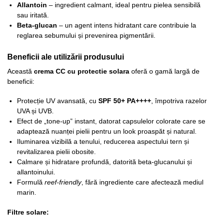
Allantoin
– ingredient calmant, ideal pentru pielea sensibilă
sau iritată.
Beta-glucan
– un agent intens hidratant care contribuie la
reglarea sebumului și prevenirea pigmentării.
Beneficii ale utilizării produsului
Această
crema CC cu protectie solara
oferă o gamă largă de
beneficii:
Protecție UV avansată, cu
SPF 50+ PA++++
, împotriva razelor
UVA și UVB.
Efect de „tone-up” instant, datorat capsulelor colorate care se
adaptează nuanței pielii pentru un look proaspăt și natural.
Iluminarea vizibilă a tenului, reducerea aspectului tern și
revitalizarea pielii obosite.
Calmare și hidratare profundă, datorită beta-glucanului și
allantoinului.
Formulă
reef-friendly
, fără ingrediente care afectează mediul
marin.
Filtre solare: