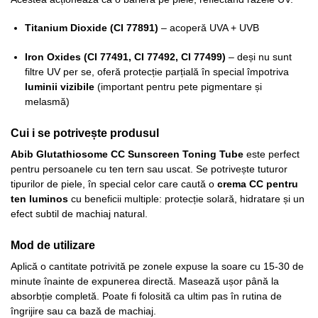
Titanium Dioxide (CI 77891)
– acoperă UVA + UVB
Iron Oxides (CI 77491, CI 77492, CI 77499)
– deși nu sunt
filtre UV per se, oferă protecție parțială în special împotriva
luminii vizibile
(important pentru pete pigmentare și
melasmă)
Cui i se potrivește produsul
Abib Glutathiosome CC Sunscreen Toning Tube
este perfect
pentru persoanele cu ten tern sau uscat. Se potrivește tuturor
tipurilor de piele, în special celor care caută o
crema CC pentru
ten luminos
cu beneficii multiple: protecție solară, hidratare și un
efect subtil de machiaj natural.
Mod de utilizare
Aplică o cantitate potrivită pe zonele expuse la soare cu 15-30 de
minute înainte de expunerea directă. Masează ușor până la
absorbție completă. Poate fi folosită ca ultim pas în rutina de
îngrijire sau ca bază de machiaj.