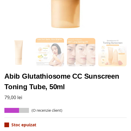
Abib Glutathiosome CC Sunscreen
Toning Tube, 50ml
79,00
lei
(O recenzie client)
Stoc epuizat