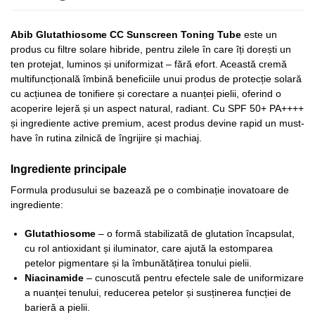
Abib Glutathiosome CC Sunscreen Toning Tube
este un
produs cu filtre solare hibride, pentru zilele în care îți dorești un
ten protejat, luminos și uniformizat – fără efort. Această cremă
multifuncțională îmbină beneficiile unui produs de protecție solară
cu acțiunea de tonifiere și corectare a nuanței pielii, oferind o
acoperire lejeră și un aspect natural, radiant. Cu SPF 50+ PA++++
și ingrediente active premium, acest produs devine rapid un must-
have în rutina zilnică de îngrijire și machiaj.
Ingrediente principale
Formula produsului se bazează pe o combinație inovatoare de
ingrediente:
Glutathiosome
– o formă stabilizată de glutation încapsulat,
cu rol antioxidant și iluminator, care ajută la estomparea
petelor pigmentare și la îmbunătățirea tonului pielii.
Niacinamide
– cunoscută pentru efectele sale de uniformizare
a nuanței tenului, reducerea petelor și susținerea funcției de
barieră a pielii.