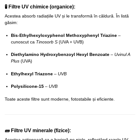
🧪
Filtre UV chimice (organice)
:
Acestea absorb radiațiile UV și le transformă în căldură. În listă
găsim:
Bis-Ethylhexyloxyphenol Methoxyphenyl Triazine
–
cunoscut ca
Tinosorb S
(UVA + UVB)
Diethylamino Hydroxybenzoyl Hexyl Benzoate
–
Uvinul A
Plus
(UVA)
Ethylhexyl Triazone
–
UVB
Polysilicone-15
–
UVB
Toate aceste filtre sunt moderne, fotostabile și eficiente.
🧱
Filtre UV minerale (fizice)
:
Acestea acționează ca o barieră pe piele, reflectând razele UV.