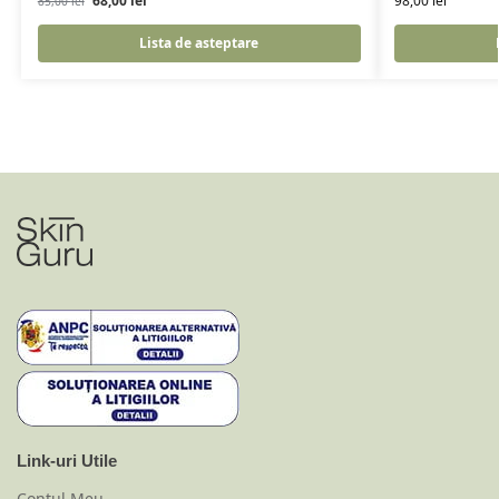
68,00
lei
98,00
lei
85,00
lei
Lista de asteptare
Link-uri Utile
Contul Meu