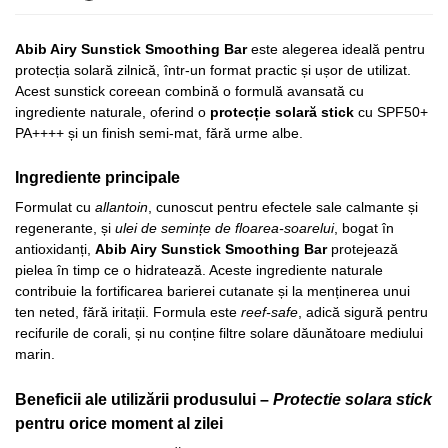
Abib Airy Sunstick Smoothing Bar
este alegerea ideală pentru
protecția solară zilnică, într-un format practic și ușor de utilizat.
Acest sunstick coreean combină o formulă avansată cu
ingrediente naturale, oferind o
protecție solară stick
cu SPF50+
PA++++ și un finish semi-mat, fără urme albe.
Ingrediente principale
Formulat cu
allantoin
, cunoscut pentru efectele sale calmante și
regenerante, și
ulei de semințe de floarea-soarelui
, bogat în
antioxidanți,
Abib Airy Sunstick Smoothing Bar
protejează
pielea în timp ce o hidratează. Aceste ingrediente naturale
contribuie la fortificarea barierei cutanate și la menținerea unui
ten neted, fără iritații. Formula este
reef-safe
, adică sigură pentru
recifurile de corali, și nu conține filtre solare dăunătoare mediului
marin.
Beneficii ale utilizării produsului –
Protectie solara stick
pentru orice moment al zilei