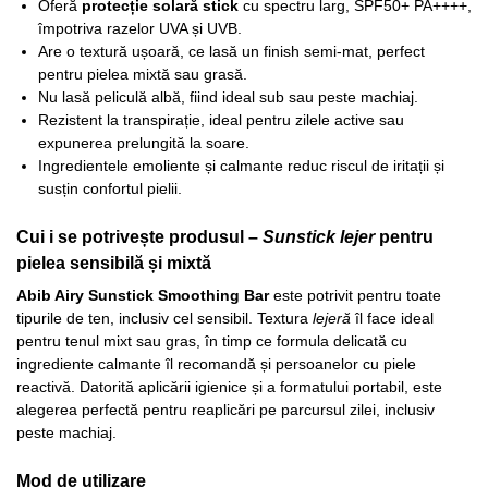
Oferă
protecție solară stick
cu spectru larg, SPF50+ PA++++,
împotriva razelor UVA și UVB.
Are o textură ușoară, ce lasă un finish semi-mat, perfect
pentru pielea mixtă sau grasă.
Nu lasă peliculă albă, fiind ideal sub sau peste machiaj.
Rezistent la transpirație, ideal pentru zilele active sau
expunerea prelungită la soare.
Ingredientele emoliente și calmante reduc riscul de iritații și
susțin confortul pielii.
Cui i se potrivește produsul –
Sunstick lejer
pentru
pielea sensibilă și mixtă
Abib Airy Sunstick Smoothing Bar
este potrivit pentru toate
tipurile de ten, inclusiv cel sensibil. Textura
lejeră
îl face ideal
pentru tenul mixt sau gras, în timp ce formula delicată cu
ingrediente calmante îl recomandă și persoanelor cu piele
reactivă. Datorită aplicării igienice și a formatului portabil, este
alegerea perfectă pentru reaplicări pe parcursul zilei, inclusiv
peste machiaj.
Mod de utilizare