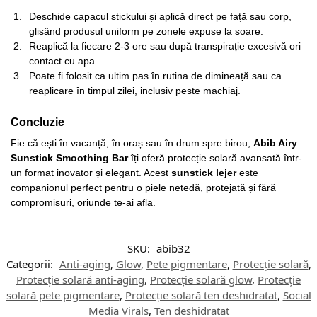
Deschide capacul stickului și aplică direct pe față sau corp,
glisând produsul uniform pe zonele expuse la soare.
Reaplică la fiecare 2-3 ore sau după transpirație excesivă ori
contact cu apa.
Poate fi folosit ca ultim pas în rutina de dimineață sau ca
reaplicare în timpul zilei, inclusiv peste machiaj.
Concluzie
Fie că ești în vacanță, în oraș sau în drum spre birou,
Abib Airy
Sunstick Smoothing Bar
îți oferă protecție solară avansată într-
un format inovator și elegant. Acest
sunstick lejer
este
companionul perfect pentru o piele netedă, protejată și fără
compromisuri, oriunde te-ai afla.
SKU:
abib32
Categorii:
Anti-aging
,
Glow
,
Pete pigmentare
,
Protecție solară
,
Protecție solară anti-aging
,
Protecție solară glow
,
Protecție
solară pete pigmentare
,
Protecție solară ten deshidratat
,
Social
Media Virals
,
Ten deshidratat