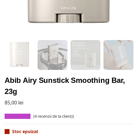
Abib Airy Sunstick Smoothing Bar,
23g
85,00
lei
(
4
recenzii de la clienți)
Stoc epuizat