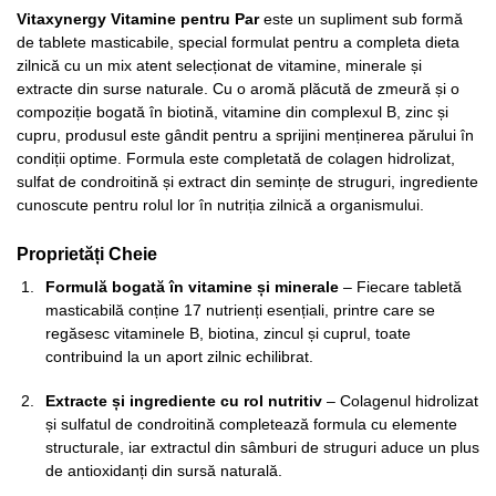
Vitaxynergy Vitamine pentru Par
este un supliment sub formă
de tablete masticabile, special formulat pentru a completa dieta
zilnică cu un mix atent selecționat de vitamine, minerale și
extracte din surse naturale. Cu o aromă plăcută de zmeură și o
compoziție bogată în biotină, vitamine din complexul B, zinc și
cupru, produsul este gândit pentru a sprijini menținerea părului în
condiții optime. Formula este completată de colagen hidrolizat,
sulfat de condroitină și extract din semințe de struguri, ingrediente
cunoscute pentru rolul lor în nutriția zilnică a organismului.
Proprietăți Cheie
Formulă bogată în vitamine și minerale
– Fiecare tabletă
masticabilă conține 17 nutrienți esențiali, printre care se
regăsesc vitaminele B, biotina, zincul și cuprul, toate
contribuind la un aport zilnic echilibrat.
Extracte și ingrediente cu rol nutritiv
– Colagenul hidrolizat
și sulfatul de condroitină completează formula cu elemente
structurale, iar extractul din sâmburi de struguri aduce un plus
de antioxidanți din sursă naturală.