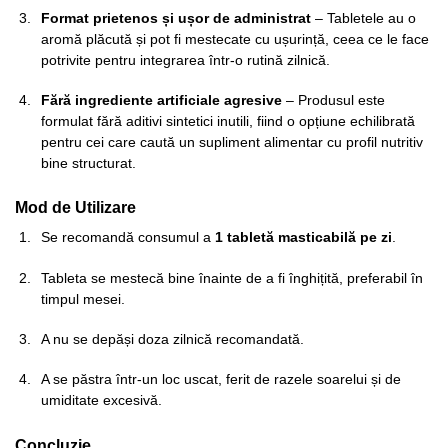
Format prietenos și ușor de administrat
– Tabletele au o
aromă plăcută și pot fi mestecate cu ușurință, ceea ce le face
potrivite pentru integrarea într-o rutină zilnică.
Fără ingrediente artificiale agresive
– Produsul este
formulat fără aditivi sintetici inutili, fiind o opțiune echilibrată
pentru cei care caută un supliment alimentar cu profil nutritiv
bine structurat.
Mod de Utilizare
Se recomandă consumul a
1 tabletă masticabilă pe zi
.
Tableta se mestecă bine înainte de a fi înghițită, preferabil în
timpul mesei.
A nu se depăși doza zilnică recomandată.
A se păstra într-un loc uscat, ferit de razele soarelui și de
umiditate excesivă.
Concluzie