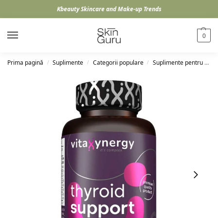
Kbeauty Skincare and Make-up Trends
0
Prima pagină
Suplimente
Categorii populare
Suplimente pentru femei
/
/
/