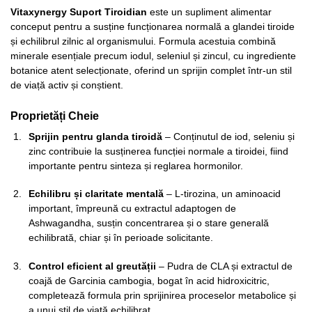
Vitaxynergy Suport Tiroidian
este un supliment alimentar
conceput pentru a susține funcționarea normală a glandei tiroide
și echilibrul zilnic al organismului. Formula acestuia combină
minerale esențiale precum iodul, seleniul și zincul, cu ingrediente
botanice atent selecționate, oferind un sprijin complet într-un stil
de viață activ și conștient.
Proprietăți Cheie
Sprijin pentru glanda tiroidă
– Conținutul de iod, seleniu și
zinc contribuie la susținerea funcției normale a tiroidei, fiind
importante pentru sinteza și reglarea hormonilor.
Echilibru și claritate mentală
– L-tirozina, un aminoacid
important, împreună cu extractul adaptogen de
Ashwagandha, susțin concentrarea și o stare generală
echilibrată, chiar și în perioade solicitante.
Control eficient al greutății
– Pudra de CLA și extractul de
coajă de Garcinia cambogia, bogat în acid hidroxicitric,
completează formula prin sprijinirea proceselor metabolice și
a unui stil de viață echilibrat.