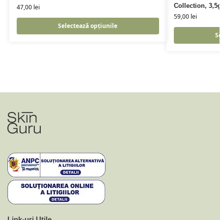
Collection, 3,5
47,00
lei
59,00
lei
Selectează opțiunile
S
Link-uri Utile