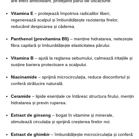
are efect antioxidant, protejând părul de uscăciune.
Vitamina E
– protejează împotriva radicalilor liberi,
regenerează scalpul și îmbunătățește rezistența firelor,
reducând despicarea și căderea.
Panthenol (provitamina B5)
– menține hidratarea, netezește
fibra capilară și îmbunătățește elasticitatea părului.
Vitamina B
– ajută la reglarea sebumului, calmează iritațiile și
susține bariera protectoare a scalpului.
Niacinamide
– sprijină microcirculația, reduce disconfortul și
conferă strălucire naturală.
Ceramide
– lipide esențiale ce întăresc structura firului, mențin
hidratarea și previn ruperea.
Extract de ginseng
– bogat în vitamine și minerale,
stimulează circulația și sprijină creșterea firelor noi.
Extract de ghimbir
– îmbunătățește microcirculația și conferă