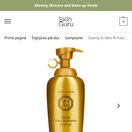
Kbeauty Skincare and Make-up Trends
0
Prima pagină
Îngrijirea părului
Șampoane
Daeng Gi Meo Ri Yulah Gold Shampoo, 500ml
/
/
/