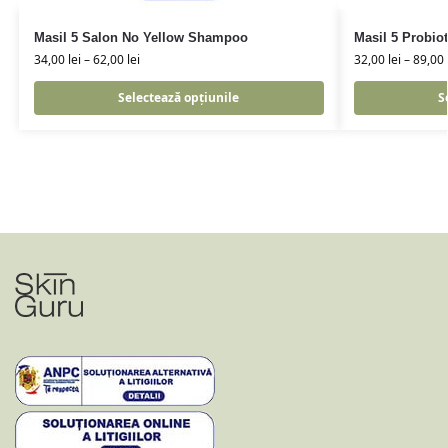
Masil 5 Salon No Yellow Shampoo
Masil 5 Probio
34,00
lei
–
62,00
lei
32,00
lei
–
89,00
Selectează opțiunile
S